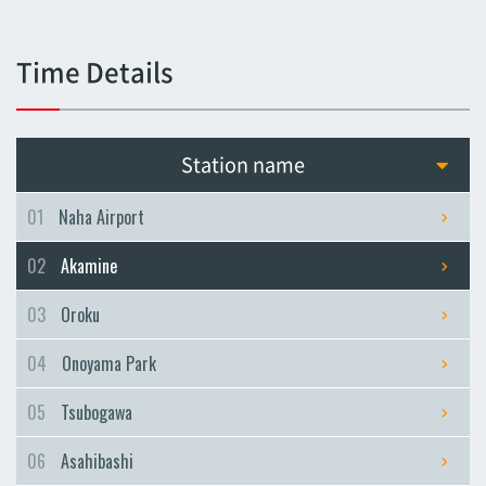
Tsubogawa
Tsubogawa
Time Details
Asahibashi
Asahibashi
Prefectural Office
Station name
Prefectural Office
Miebashi
01
Naha Airport
Miebashi
02
Akamine
Makishi
Makishi
03
Oroku
Asato
04
Onoyama Park
Asato
Omoromachi
05
Tsubogawa
Omoromachi
06
Asahibashi
Furujima