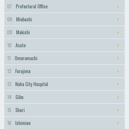
Furujima
07
Prefectural Office
Naha City Hospital
08
Miebashi
Naha City Hospital
Gibo
09
Makishi
Gibo
10
Asato
Shuri
Shuri
11
Omoromachi
Ishimine
12
Furujima
Ishimine
Kyozuka
13
Naha City Hospital
Kyozuka
14
Gibo
Urasoe-Maeda
Urasoe-Maeda
15
Shuri
Tedako-Uranishi
16
Ishimine
Tedako-Uranishi