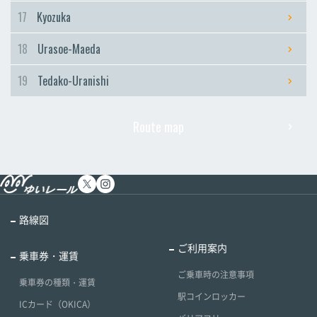
17
Kyozuka
18
Urasoe-Maeda
19
Tedako-Uranishi
Route map
路線図
ご利用案内
乗車券・運賃
ご乗車時の注意事項
乗車券の種類・運賃
駅コインロッカー
ICカード（OKICA）