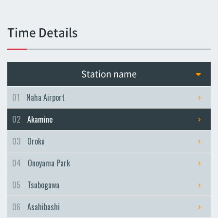
Tsubogawa
Tsubogawa
Time Details
Asahibashi
Asahibashi
Prefectural Office
Station name
Prefectural Office
Miebashi
01
Naha Airport
Miebashi
02
Akamine
Makishi
Makishi
03
Oroku
Asato
04
Onoyama Park
Asato
Omoromachi
05
Tsubogawa
Omoromachi
06
Asahibashi
Furujima