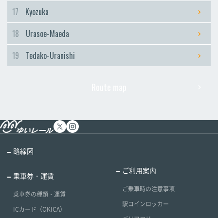
17
Kyozuka
18
Urasoe-Maeda
19
Tedako-Uranishi
Route map
路線図
ご利用案内
乗車券・運賃
ご乗車時の注意事項
乗車券の種類・運賃
駅コインロッカー
ICカード（OKICA）