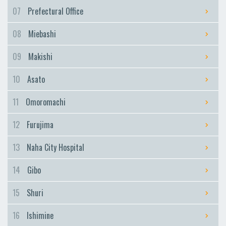
Furujima
07
Prefectural Office
Naha City Hospital
08
Miebashi
Naha City Hospital
Gibo
09
Makishi
Gibo
10
Asato
Shuri
Shuri
11
Omoromachi
Ishimine
12
Furujima
Ishimine
Kyozuka
13
Naha City Hospital
Kyozuka
14
Gibo
Urasoe-Maeda
Urasoe-Maeda
15
Shuri
Tedako-Uranishi
16
Ishimine
Tedako-Uranishi