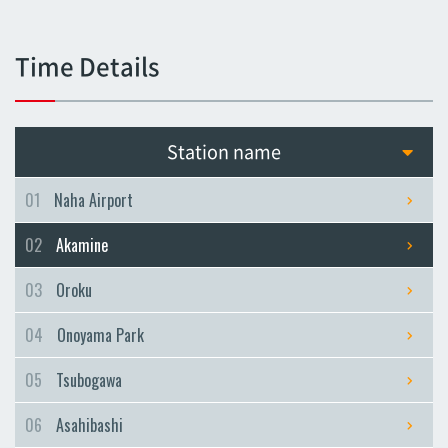
Tsubogawa
Tsubogawa
Time Details
Asahibashi
Asahibashi
Prefectural Office
Station name
Prefectural Office
Miebashi
01
Naha Airport
Miebashi
02
Akamine
Makishi
Makishi
03
Oroku
Asato
04
Onoyama Park
Asato
Omoromachi
05
Tsubogawa
Omoromachi
06
Asahibashi
Furujima