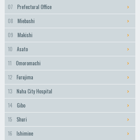
Furujima
07
Prefectural Office
Naha City Hospital
08
Miebashi
Naha City Hospital
Gibo
09
Makishi
Gibo
10
Asato
Shuri
Shuri
11
Omoromachi
Ishimine
12
Furujima
Ishimine
Kyozuka
13
Naha City Hospital
Kyozuka
14
Gibo
Urasoe-Maeda
Urasoe-Maeda
15
Shuri
Tedako-Uranishi
16
Ishimine
Tedako-Uranishi