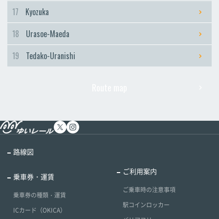
17
Kyozuka
18
Urasoe-Maeda
19
Tedako-Uranishi
Route map
路線図
ご利用案内
乗車券・運賃
ご乗車時の注意事項
乗車券の種類・運賃
駅コインロッカー
ICカード（OKICA）