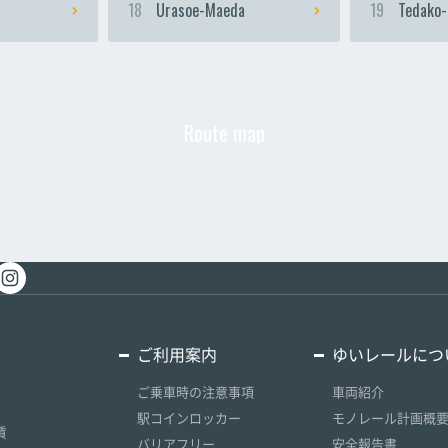
18
Urasoe-Maeda
19
Tedako-
Route map
ご利用案内
ゆいレールにつ
ご乗車時の注意事項
車両紹介
駅コインロッカー
モノレール計画概
賃
バリアフリー
安全報告書