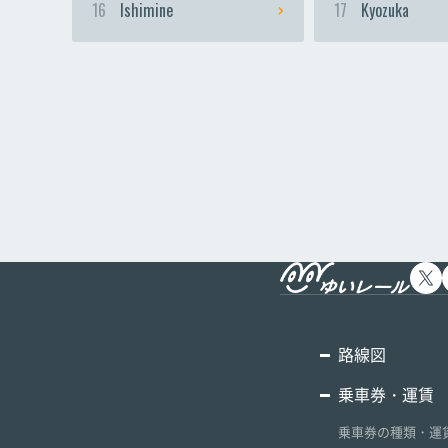
16
Ishimine
17
Kyozuka
路線図
乗車券・運賃
乗車券の種類・運