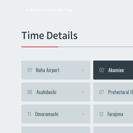
Return to Timetable Page
Kyoz
Kyoz
Time Details
01
Naha Airport
02
Akamine
06
Asahibashi
07
Prefectural O
11
Omoromachi
12
Furujima