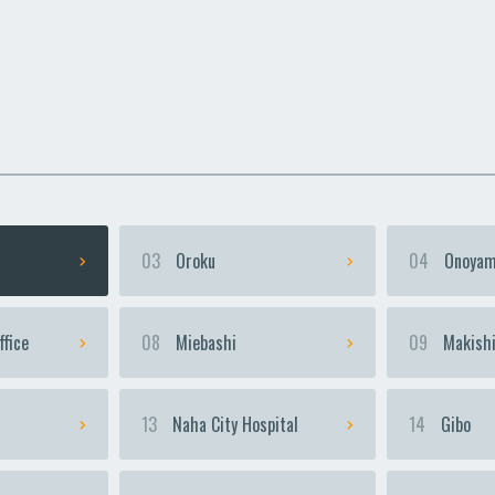
uka
uka
Urasoe-Maeda
Urasoe-Maeda
Te
Te
03
Oroku
04
Onoyam
ffice
08
Miebashi
09
Makish
13
Naha City Hospital
14
Gibo