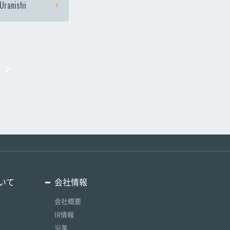
Uranishi
いて
会社情報
会社概要
要
IR情報
沿革