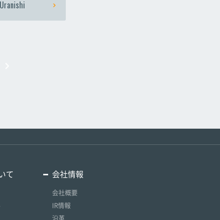
Uranishi
いて
会社情報
会社概要
要
IR情報
沿革