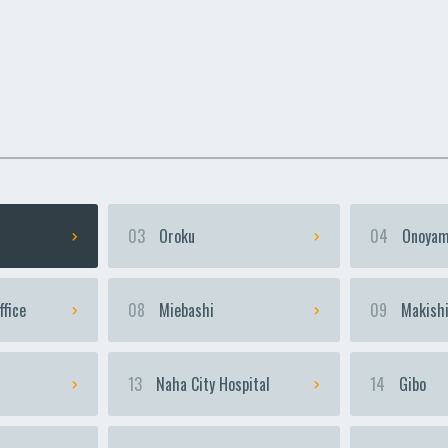
uka
uka
Urasoe-Maeda
Urasoe-Maeda
Te
Te
03
Oroku
04
Onoyam
ffice
08
Miebashi
09
Makish
13
Naha City Hospital
14
Gibo