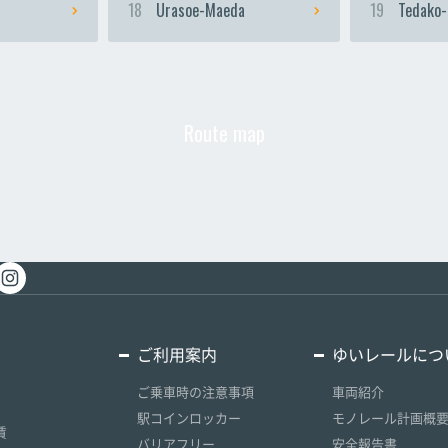
18
Urasoe-Maeda
19
Tedako-
Route map
ご利用案内
ゆいレールにつ
ご乗車時の注意事項
車両紹介
駅コインロッカー
モノレール計画概
賃
バリアフリー
安全報告書