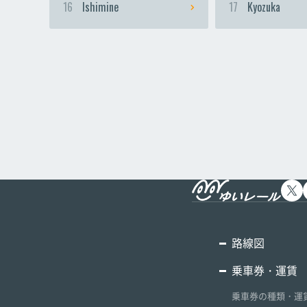
16
Ishimine
17
Kyozuka
路線図
乗車券・運賃
乗車券の種類・運