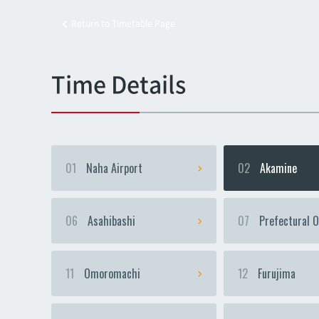
Return to Timetable Page
Kyoz
Kyoz
Time Details
01
Naha Airport
02
Akamine
06
Asahibashi
07
Prefectural O
11
Omoromachi
12
Furujima