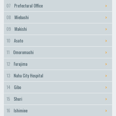
Furujima
07
Prefectural Office
Naha City Hospital
08
Miebashi
Naha City Hospital
Gibo
09
Makishi
Gibo
10
Asato
Shuri
Shuri
11
Omoromachi
Ishimine
12
Furujima
Ishimine
Kyozuka
13
Naha City Hospital
Kyozuka
14
Gibo
Urasoe-Maeda
Urasoe-Maeda
15
Shuri
Tedako-Uranishi
16
Ishimine
Tedako-Uranishi