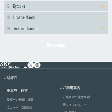
17
Kyozuka
18
Urasoe-Maeda
19
Tedako-Uranishi
Route map
路線図
ご利用案内
乗車券・運賃
ご乗車時の注意事項
乗車券の種類・運賃
駅コインロッカー
ICカード（OKICA）