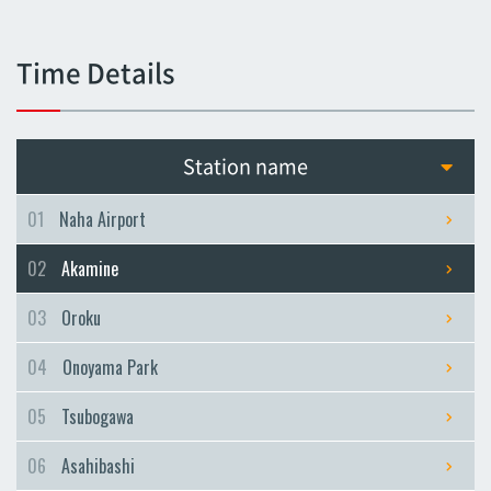
Tsubogawa
Tsubogawa
Time Details
Asahibashi
Asahibashi
Prefectural Office
Station name
Prefectural Office
Miebashi
01
Naha Airport
Miebashi
02
Akamine
Makishi
Makishi
03
Oroku
Asato
04
Onoyama Park
Asato
Omoromachi
05
Tsubogawa
Omoromachi
06
Asahibashi
Furujima