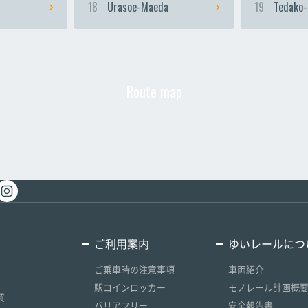
18
Urasoe-Maeda
19
Tedako-
Route map
ご利用案内
ゆいレールにつ
ご乗車時の注意事項
車両紹介
駅コインロッカー
モノレール計画概
賃
バリアフリー
安全報告書