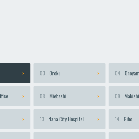
uka
uka
Urasoe-Maeda
Urasoe-Maeda
Te
Te
03
Oroku
04
Onoyam
ffice
08
Miebashi
09
Makish
13
Naha City Hospital
14
Gibo