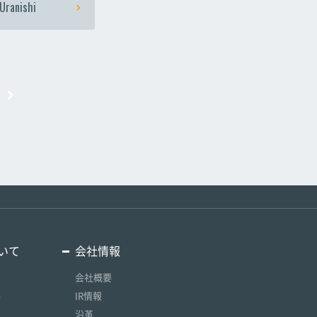
Uranishi
いて
会社情報
会社概要
要
IR情報
沿革