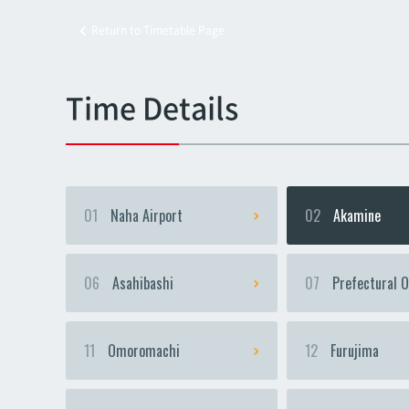
Return to Timetable Page
Kyoz
Kyoz
Time Details
01
Naha Airport
02
Akamine
06
Asahibashi
07
Prefectural O
11
Omoromachi
12
Furujima