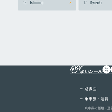
16
Ishimine
17
Kyozuka
路線図
乗車券・運賃
乗車券の種類・運