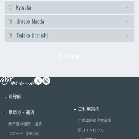
17
Kyozuka
18
Urasoe-Maeda
19
Tedako-Uranishi
Route map
路線図
ご利用案内
乗車券・運賃
ご乗車時の注意事項
乗車券の種類・運賃
駅コインロッカー
ICカード（OKICA）