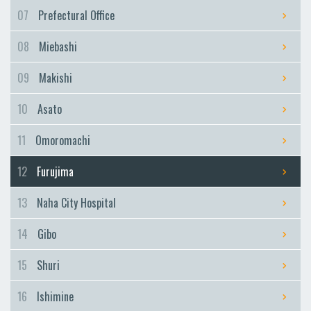
Furujima
07
Prefectural Office
Naha City Hospital
08
Miebashi
Naha City Hospital
Gibo
09
Makishi
Gibo
10
Asato
Shuri
Shuri
11
Omoromachi
Ishimine
12
Furujima
Ishimine
Kyozuka
13
Naha City Hospital
Kyozuka
14
Gibo
Urasoe-Maeda
Urasoe-Maeda
15
Shuri
Tedako-Uranishi
16
Ishimine
Tedako-Uranishi