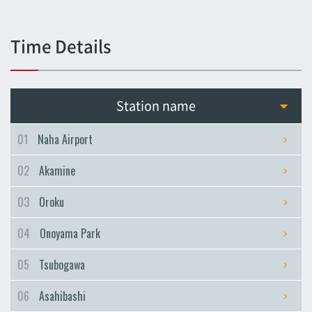
Tsubogawa
Tsubogawa
Time Details
Asahibashi
Asahibashi
Prefectural Office
Station name
Prefectural Office
Miebashi
01
Naha Airport
Miebashi
02
Akamine
Makishi
Makishi
03
Oroku
Asato
04
Onoyama Park
Asato
Omoromachi
05
Tsubogawa
Omoromachi
06
Asahibashi
Furujima