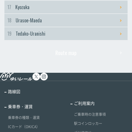
17
Kyozuka
18
Urasoe-Maeda
19
Tedako-Uranishi
Route map
路線図
ご利用案内
乗車券・運賃
ご乗車時の注意事項
乗車券の種類・運賃
駅コインロッカー
ICカード（OKICA）