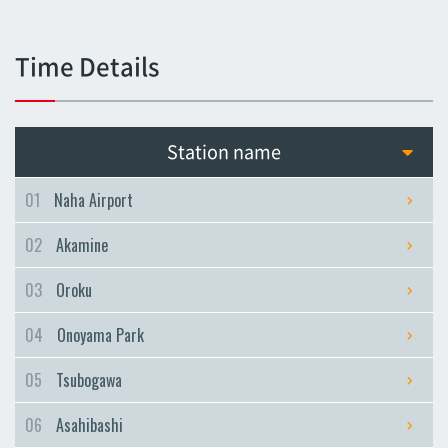
Tsubogawa
Tsubogawa
Time Details
Asahibashi
Asahibashi
Prefectural Office
Station name
Prefectural Office
Miebashi
01
Naha Airport
Miebashi
02
Akamine
Makishi
Makishi
03
Oroku
Asato
04
Onoyama Park
Asato
Omoromachi
05
Tsubogawa
Omoromachi
06
Asahibashi
Furujima