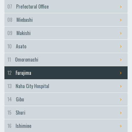
Furujima
07
Prefectural Office
Naha City Hospital
08
Miebashi
Naha City Hospital
Gibo
09
Makishi
Gibo
10
Asato
Shuri
Shuri
11
Omoromachi
Ishimine
12
Furujima
Ishimine
Kyozuka
13
Naha City Hospital
Kyozuka
14
Gibo
Urasoe-Maeda
Urasoe-Maeda
15
Shuri
Tedako-Uranishi
16
Ishimine
Tedako-Uranishi