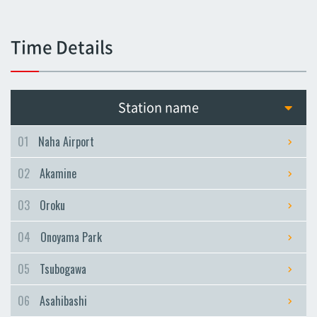
Tsubogawa
Tsubogawa
Time Details
Asahibashi
Asahibashi
Prefectural Office
Station name
Prefectural Office
Miebashi
01
Naha Airport
Miebashi
02
Akamine
Makishi
Makishi
03
Oroku
Asato
04
Onoyama Park
Asato
Omoromachi
05
Tsubogawa
Omoromachi
06
Asahibashi
Furujima