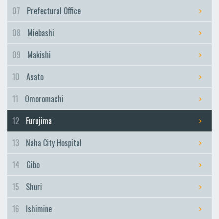
Furujima
07
Prefectural Office
Naha City Hospital
08
Miebashi
Naha City Hospital
Gibo
09
Makishi
Gibo
10
Asato
Shuri
Shuri
11
Omoromachi
Ishimine
12
Furujima
Ishimine
Kyozuka
13
Naha City Hospital
Kyozuka
14
Gibo
Urasoe-Maeda
Urasoe-Maeda
15
Shuri
Tedako-Uranishi
16
Ishimine
Tedako-Uranishi