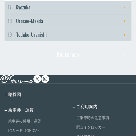
17
Kyozuka
18
Urasoe-Maeda
19
Tedako-Uranishi
Route map
路線図
ご利用案内
乗車券・運賃
ご乗車時の注意事項
乗車券の種類・運賃
駅コインロッカー
ICカード（OKICA）