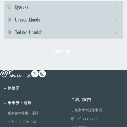
17
Kyozuka
18
Urasoe-Maeda
19
Tedako-Uranishi
Route map
路線図
ご利用案内
乗車券・運賃
ご乗車時の注意事項
乗車券の種類・運賃
駅コインロッカー
ICカード（OKICA）