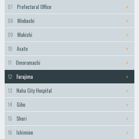
Furujima
07
Prefectural Office
Naha City Hospital
08
Miebashi
Naha City Hospital
Gibo
09
Makishi
Gibo
10
Asato
Shuri
Shuri
11
Omoromachi
Ishimine
12
Furujima
Ishimine
Kyozuka
13
Naha City Hospital
Kyozuka
14
Gibo
Urasoe-Maeda
Urasoe-Maeda
15
Shuri
Tedako-Uranishi
16
Ishimine
Tedako-Uranishi