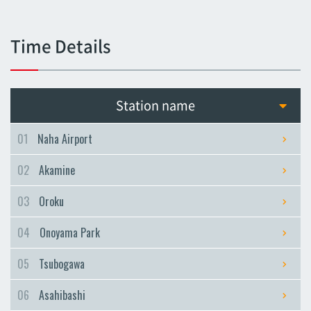
Tsubogawa
Tsubogawa
Time Details
Asahibashi
Asahibashi
Prefectural Office
Station name
Prefectural Office
Miebashi
01
Naha Airport
Miebashi
02
Akamine
Makishi
Makishi
03
Oroku
Asato
04
Onoyama Park
Asato
Omoromachi
05
Tsubogawa
Omoromachi
06
Asahibashi
Furujima