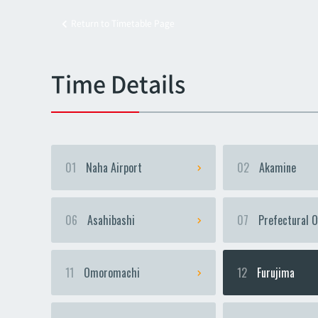
Return to Timetable Page
Kyoz
Kyoz
Time Details
01
Naha Airport
02
Akamine
06
Asahibashi
07
Prefectural O
11
Omoromachi
12
Furujima