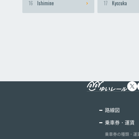
16
Ishimine
17
Kyozuka
路線図
乗車券・運賃
乗車券の種類・運