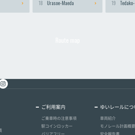
18
Urasoe-Maeda
19
Tedako-
Route map
ご利用案内
ゆいレールにつ
ご乗車時の注意事項
車両紹介
駅コインロッカー
モノレール計画概
賃
バリアフリー
安全報告書