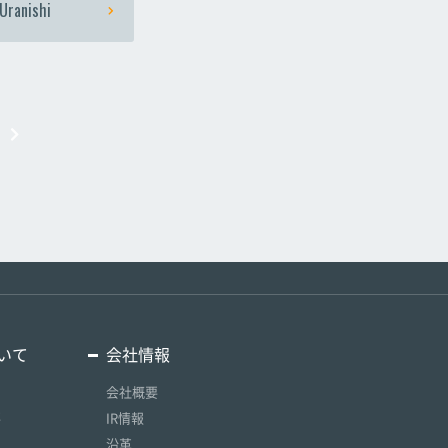
Uranishi
いて
会社情報
会社概要
要
IR情報
沿革