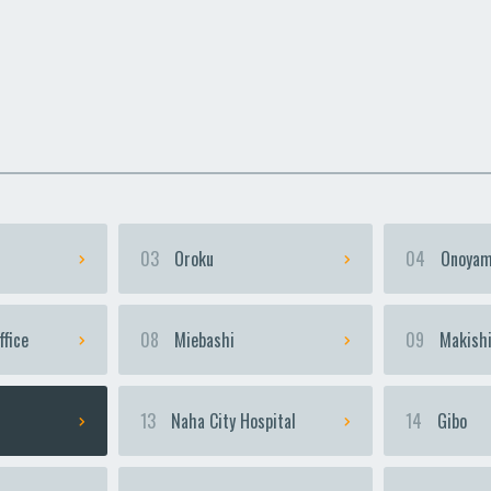
uka
uka
Urasoe-Maeda
Urasoe-Maeda
Te
Te
03
Oroku
04
Onoyam
ffice
08
Miebashi
09
Makish
13
Naha City Hospital
14
Gibo