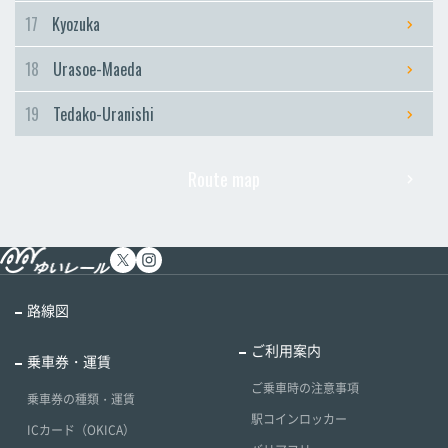
17
Kyozuka
18
Urasoe-Maeda
19
Tedako-Uranishi
Route map
路線図
ご利用案内
乗車券・運賃
ご乗車時の注意事項
乗車券の種類・運賃
駅コインロッカー
ICカード（OKICA）