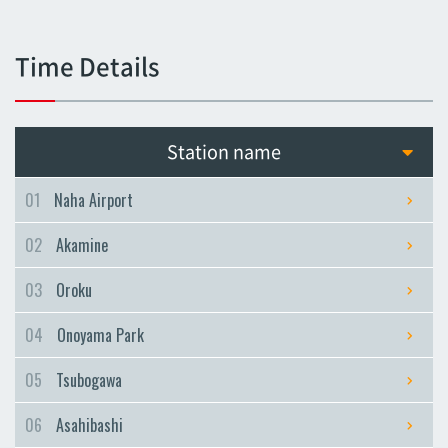
Tsubogawa
Tsubogawa
Time Details
Asahibashi
Asahibashi
Prefectural Office
Station name
Prefectural Office
Miebashi
01
Naha Airport
Miebashi
02
Akamine
Makishi
Makishi
03
Oroku
Asato
04
Onoyama Park
Asato
Omoromachi
05
Tsubogawa
Omoromachi
06
Asahibashi
Furujima