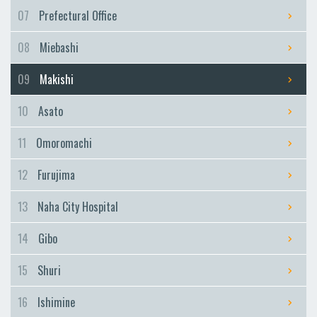
Furujima
07
Prefectural Office
Naha City Hospital
08
Miebashi
Naha City Hospital
Gibo
09
Makishi
Gibo
10
Asato
Shuri
Shuri
11
Omoromachi
Ishimine
12
Furujima
Ishimine
Kyozuka
13
Naha City Hospital
Kyozuka
14
Gibo
Urasoe-Maeda
Urasoe-Maeda
15
Shuri
Tedako-Uranishi
16
Ishimine
Tedako-Uranishi