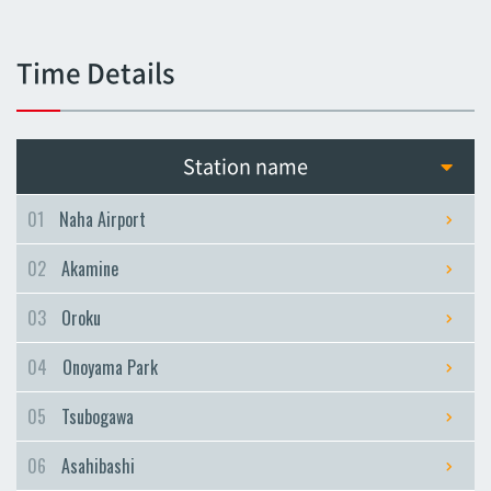
Tsubogawa
Tsubogawa
Time Details
Asahibashi
Asahibashi
Prefectural Office
Station name
Prefectural Office
Miebashi
01
Naha Airport
Miebashi
02
Akamine
Makishi
Makishi
03
Oroku
Asato
04
Onoyama Park
Asato
Omoromachi
05
Tsubogawa
Omoromachi
06
Asahibashi
Furujima