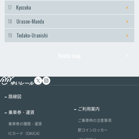
17
Kyozuka
18
Urasoe-Maeda
19
Tedako-Uranishi
Route map
路線図
ご利用案内
乗車券・運賃
ご乗車時の注意事項
乗車券の種類・運賃
駅コインロッカー
ICカード（OKICA）