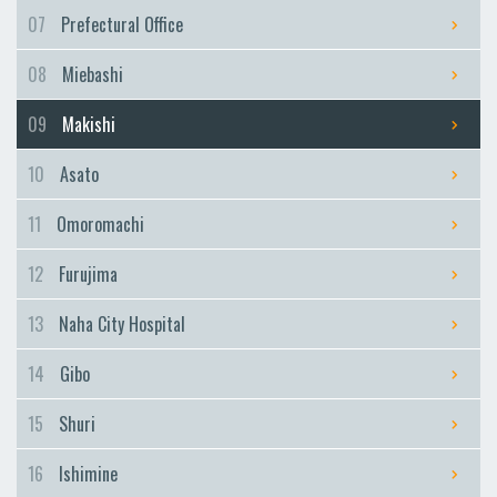
Furujima
07
Prefectural Office
Naha City Hospital
08
Miebashi
Naha City Hospital
Gibo
09
Makishi
Gibo
10
Asato
Shuri
Shuri
11
Omoromachi
Ishimine
12
Furujima
Ishimine
Kyozuka
13
Naha City Hospital
Kyozuka
14
Gibo
Urasoe-Maeda
Urasoe-Maeda
15
Shuri
Tedako-Uranishi
16
Ishimine
Tedako-Uranishi