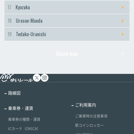
17
Kyozuka
18
Urasoe-Maeda
19
Tedako-Uranishi
Route map
路線図
ご利用案内
乗車券・運賃
ご乗車時の注意事項
乗車券の種類・運賃
駅コインロッカー
ICカード（OKICA）