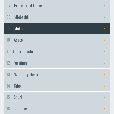
Furujima
07
Prefectural Office
Naha City Hospital
08
Miebashi
Naha City Hospital
Gibo
09
Makishi
Gibo
10
Asato
Shuri
Shuri
11
Omoromachi
Ishimine
12
Furujima
Ishimine
Kyozuka
13
Naha City Hospital
Kyozuka
14
Gibo
Urasoe-Maeda
Urasoe-Maeda
15
Shuri
Tedako-Uranishi
16
Ishimine
Tedako-Uranishi