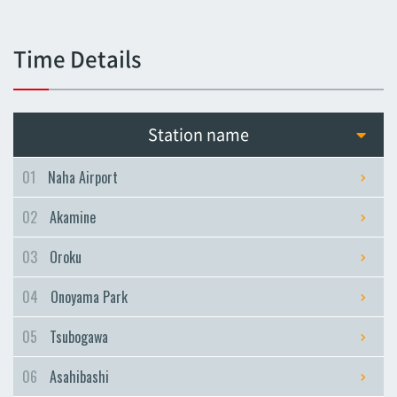
Tsubogawa
Tsubogawa
Time Details
Asahibashi
Asahibashi
Prefectural Office
Station name
Prefectural Office
Miebashi
01
Naha Airport
Miebashi
02
Akamine
Makishi
Makishi
03
Oroku
Asato
04
Onoyama Park
Asato
Omoromachi
05
Tsubogawa
Omoromachi
06
Asahibashi
Furujima