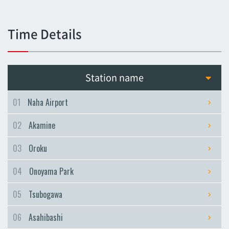
Tsubogawa
Tsubogawa
Time Details
Asahibashi
Asahibashi
Prefectural Office
Station name
Prefectural Office
Miebashi
01
Naha Airport
Miebashi
02
Akamine
Makishi
Makishi
03
Oroku
Asato
04
Onoyama Park
Asato
Omoromachi
05
Tsubogawa
Omoromachi
06
Asahibashi
Furujima