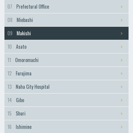
Furujima
07
Prefectural Office
Naha City Hospital
08
Miebashi
Naha City Hospital
Gibo
09
Makishi
Gibo
10
Asato
Shuri
Shuri
11
Omoromachi
Ishimine
12
Furujima
Ishimine
Kyozuka
13
Naha City Hospital
Kyozuka
14
Gibo
Urasoe-Maeda
Urasoe-Maeda
15
Shuri
Tedako-Uranishi
16
Ishimine
Tedako-Uranishi