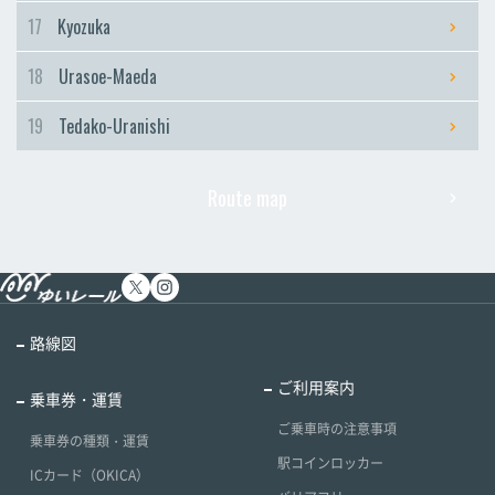
17
Kyozuka
18
Urasoe-Maeda
19
Tedako-Uranishi
Route map
路線図
ご利用案内
乗車券・運賃
ご乗車時の注意事項
乗車券の種類・運賃
駅コインロッカー
ICカード（OKICA）