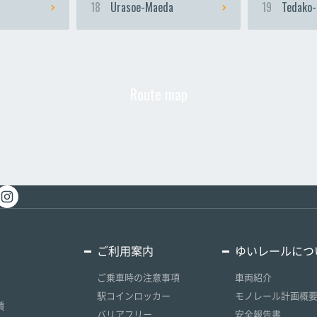
18
Urasoe-Maeda
19
Tedako-
Route map
ご利用案内
ゆいレールにつ
ご乗車時の注意事項
車両紹介
駅コインロッカー
モノレール計画概
賃
バリアフリー
安全報告書