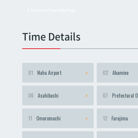
Return to Timetable Page
Kyoz
Kyoz
Time Details
01
Naha Airport
02
Akamine
06
Asahibashi
07
Prefectural O
11
Omoromachi
12
Furujima