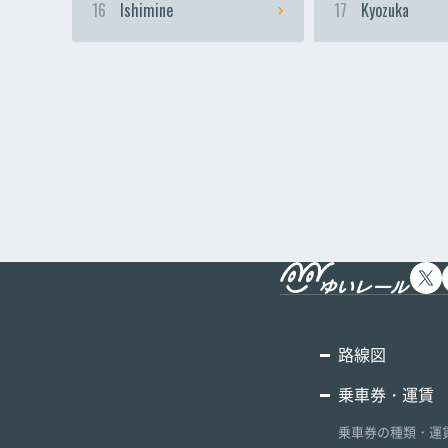
16
Ishimine
17
Kyozuka
路線図
乗車券・運賃
乗車券の種類・運