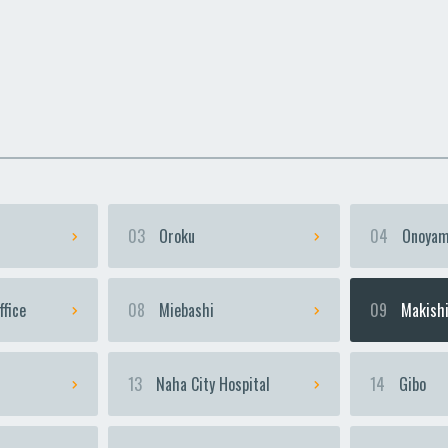
uka
uka
Urasoe-Maeda
Urasoe-Maeda
Te
Te
03
Oroku
04
Onoyam
ffice
08
Miebashi
09
Makish
13
Naha City Hospital
14
Gibo