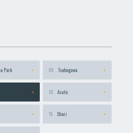
dako-Uranishi
dako-Uranishi
a Park
05
Tsubogawa
i
10
Asato
15
Shuri