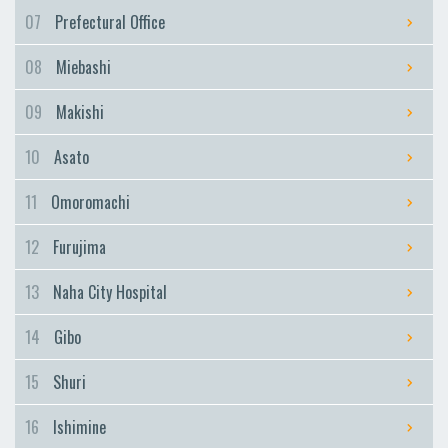
Furujima
07
Prefectural Office
Naha City Hospital
08
Miebashi
Naha City Hospital
Gibo
09
Makishi
Gibo
10
Asato
Shuri
Shuri
11
Omoromachi
Ishimine
12
Furujima
Ishimine
Kyozuka
13
Naha City Hospital
Kyozuka
14
Gibo
Urasoe-Maeda
Urasoe-Maeda
15
Shuri
Tedako-Uranishi
16
Ishimine
Tedako-Uranishi