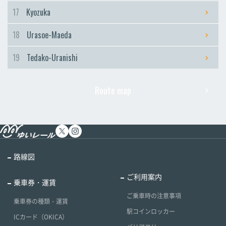
17
Kyozuka
18
Urasoe-Maeda
19
Tedako-Uranishi
Route map
路線図
ご利用案内
乗車券・運賃
ご乗車時の注意事項
乗車券の種類・運賃
駅コインロッカー
ICカード（OKICA）