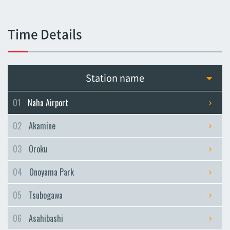
Tsubogawa
Tsubogawa
Time Details
Asahibashi
Asahibashi
Prefectural Office
Station name
Prefectural Office
Miebashi
01
Naha Airport
Miebashi
02
Akamine
Makishi
Makishi
03
Oroku
Asato
04
Onoyama Park
Asato
Omoromachi
05
Tsubogawa
Omoromachi
06
Asahibashi
Furujima