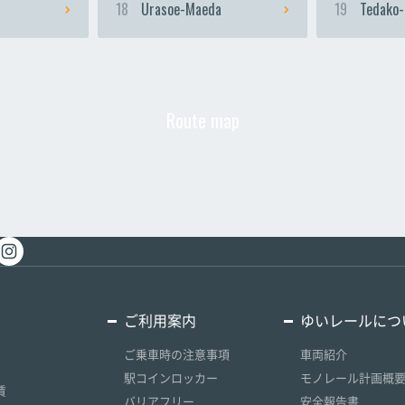
18
Urasoe-Maeda
19
Tedako-
Route map
ご利用案内
ゆいレールにつ
ご乗車時の注意事項
車両紹介
駅コインロッカー
モノレール計画概
賃
バリアフリー
安全報告書