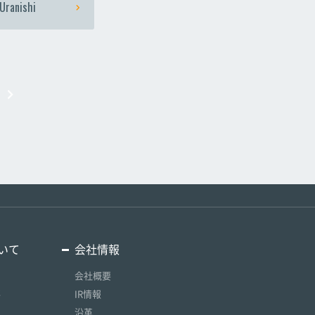
Uranishi
いて
会社情報
会社概要
要
IR情報
沿革