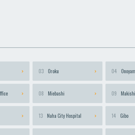
uka
uka
Urasoe-Maeda
Urasoe-Maeda
Te
Te
03
Oroku
04
Onoyam
ffice
08
Miebashi
09
Makish
13
Naha City Hospital
14
Gibo