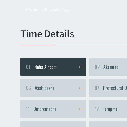
Return to Timetable Page
Kyoz
Kyoz
Time Details
01
Naha Airport
02
Akamine
06
Asahibashi
07
Prefectural O
11
Omoromachi
12
Furujima