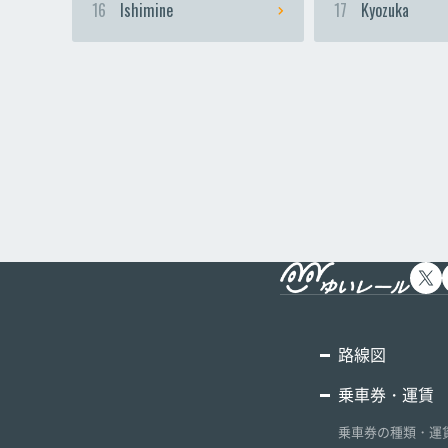
16
Ishimine
17
Kyozuka
路線図
乗車券・運賃
乗車券の種類・運