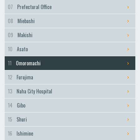
Furujima
07
Prefectural Office
Naha City Hospital
08
Miebashi
Naha City Hospital
Gibo
09
Makishi
Gibo
10
Asato
Shuri
Shuri
11
Omoromachi
Ishimine
12
Furujima
Ishimine
Kyozuka
13
Naha City Hospital
Kyozuka
14
Gibo
Urasoe-Maeda
Urasoe-Maeda
15
Shuri
Tedako-Uranishi
16
Ishimine
Tedako-Uranishi