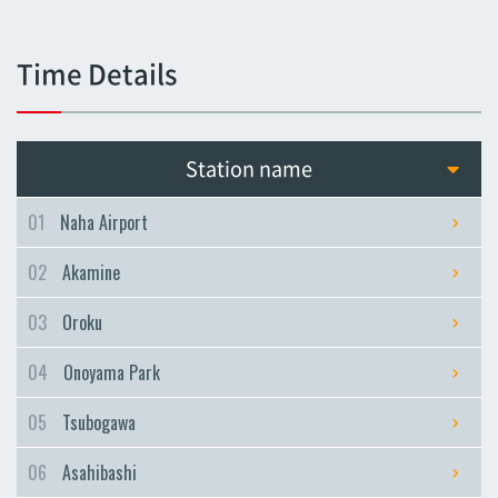
Tsubogawa
Tsubogawa
Time Details
Asahibashi
Asahibashi
Prefectural Office
Station name
Prefectural Office
Miebashi
01
Naha Airport
Miebashi
02
Akamine
Makishi
Makishi
03
Oroku
Asato
04
Onoyama Park
Asato
Omoromachi
05
Tsubogawa
Omoromachi
06
Asahibashi
Furujima