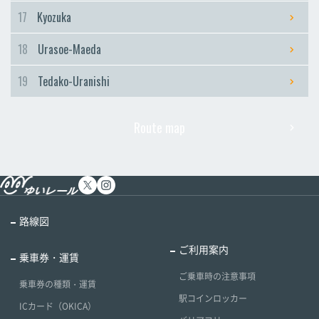
17
Kyozuka
18
Urasoe-Maeda
19
Tedako-Uranishi
Route map
路線図
ご利用案内
乗車券・運賃
ご乗車時の注意事項
乗車券の種類・運賃
駅コインロッカー
ICカード（OKICA）