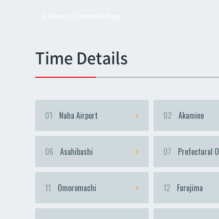
Return to Timetable Page
Kyoz
Kyoz
Time Details
01
Naha Airport
02
Akamine
06
Asahibashi
07
Prefectural O
11
Omoromachi
12
Furujima