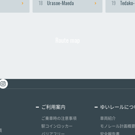
18
Urasoe-Maeda
19
Tedako-
Route map
ご利用案内
ゆいレールにつ
ご乗車時の注意事項
車両紹介
駅コインロッカー
モノレール計画概
賃
バリアフリー
安全報告書