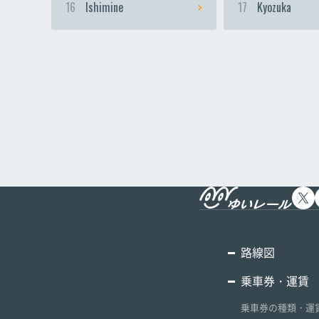
16
Ishimine
17
Kyozuka
路線図
乗車券・運賃
乗車券の種類・運