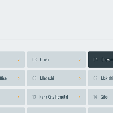
uka
uka
Urasoe-Maeda
Urasoe-Maeda
Te
Te
03
Oroku
04
Onoyam
ffice
08
Miebashi
09
Makish
13
Naha City Hospital
14
Gibo