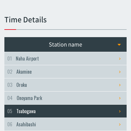
Tsubogawa
Tsubogawa
Time Details
Asahibashi
Asahibashi
Prefectural Office
Station name
Prefectural Office
Miebashi
01
Naha Airport
Miebashi
02
Akamine
Makishi
Makishi
03
Oroku
Asato
04
Onoyama Park
Asato
Omoromachi
05
Tsubogawa
Omoromachi
06
Asahibashi
Furujima