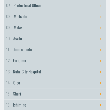
Furujima
07
Prefectural Office
Naha City Hospital
08
Miebashi
Naha City Hospital
Gibo
09
Makishi
Gibo
10
Asato
Shuri
Shuri
11
Omoromachi
Ishimine
12
Furujima
Ishimine
Kyozuka
13
Naha City Hospital
Kyozuka
14
Gibo
Urasoe-Maeda
Urasoe-Maeda
15
Shuri
Tedako-Uranishi
16
Ishimine
Tedako-Uranishi