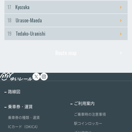
17
Kyozuka
18
Urasoe-Maeda
19
Tedako-Uranishi
Route map
路線図
ご利用案内
乗車券・運賃
ご乗車時の注意事項
乗車券の種類・運賃
駅コインロッカー
ICカード（OKICA）