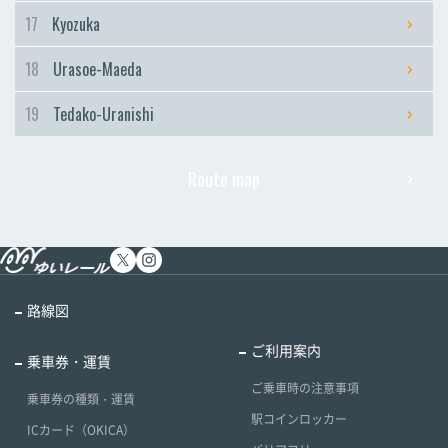
17
Kyozuka
18
Urasoe-Maeda
19
Tedako-Uranishi
Route map
路線図
ご利用案内
乗車券・運賃
ご乗車時の注意事項
乗車券の種類・運賃
駅コインロッカー
ICカード（OKICA）