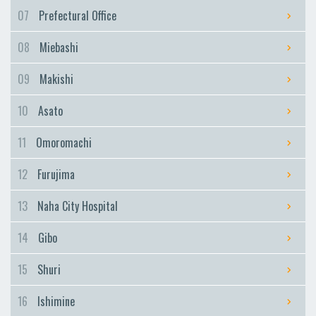
Furujima
07
Prefectural Office
Naha City Hospital
08
Miebashi
Naha City Hospital
Gibo
09
Makishi
Gibo
10
Asato
Shuri
Shuri
11
Omoromachi
Ishimine
12
Furujima
Ishimine
Kyozuka
13
Naha City Hospital
Kyozuka
14
Gibo
Urasoe-Maeda
Urasoe-Maeda
15
Shuri
Tedako-Uranishi
16
Ishimine
Tedako-Uranishi