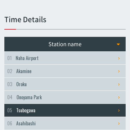
Tsubogawa
Tsubogawa
Time Details
Asahibashi
Asahibashi
Prefectural Office
Station name
Prefectural Office
Miebashi
01
Naha Airport
Miebashi
02
Akamine
Makishi
Makishi
03
Oroku
Asato
04
Onoyama Park
Asato
Omoromachi
05
Tsubogawa
Omoromachi
06
Asahibashi
Furujima