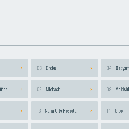
uka
uka
Urasoe-Maeda
Urasoe-Maeda
Te
Te
03
Oroku
04
Onoyam
ffice
08
Miebashi
09
Makish
13
Naha City Hospital
14
Gibo