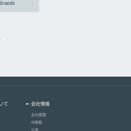
Uranishi
いて
会社情報
会社概要
要
IR情報
沿革