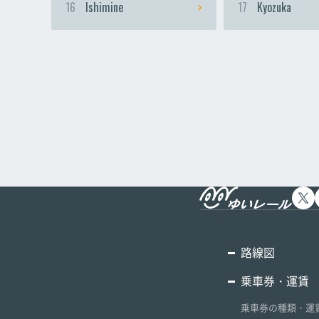
16
Ishimine
17
Kyozuka
路線図
乗車券・運賃
乗車券の種類・運