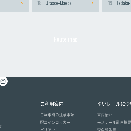
18
Urasoe-Maeda
19
Tedako-
Route map
ご利用案内
ゆいレールにつ
ご乗車時の注意事項
車両紹介
駅コインロッカー
モノレール計画概
賃
バリアフリー
安全報告書