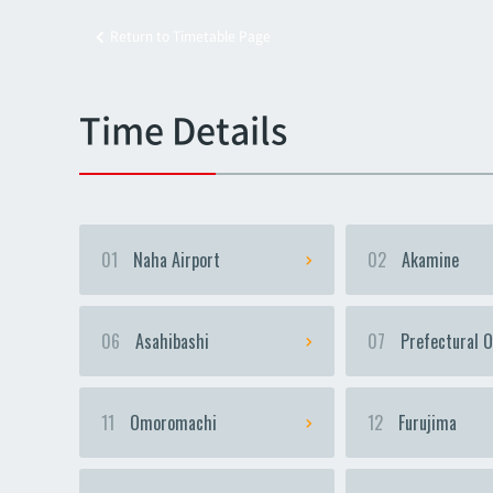
Return to Timetable Page
Kyoz
Kyoz
Time Details
01
Naha Airport
02
Akamine
06
Asahibashi
07
Prefectural O
11
Omoromachi
12
Furujima