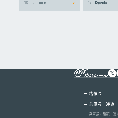
16
Ishimine
17
Kyozuka
路線図
乗車券・運賃
乗車券の種類・運