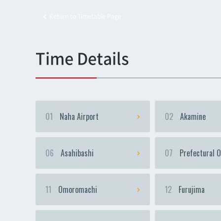
Return to Timetable Page
Kyoz
Kyoz
Time Details
01
Naha Airport
02
Akamine
06
Asahibashi
07
Prefectural O
11
Omoromachi
12
Furujima