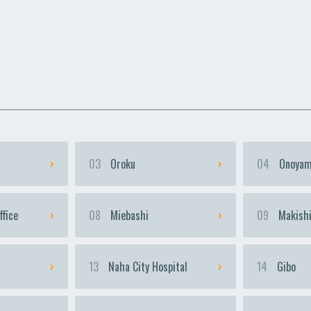
uka
uka
Urasoe-Maeda
Urasoe-Maeda
Te
Te
03
Oroku
04
Onoyam
ffice
08
Miebashi
09
Makish
13
Naha City Hospital
14
Gibo