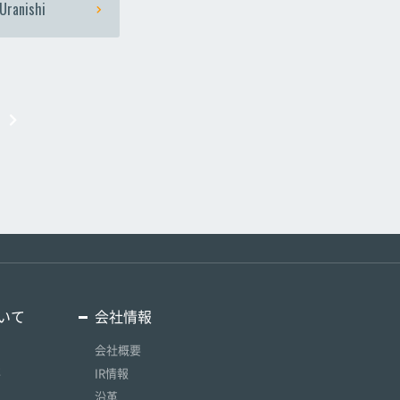
Uranishi
いて
会社情報
会社概要
要
IR情報
沿革