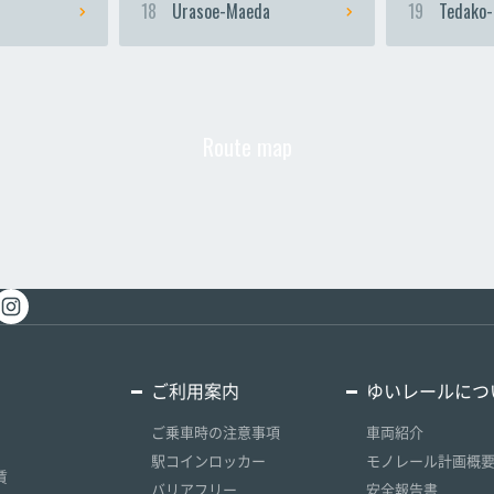
18
Urasoe-Maeda
19
Tedako-
Route map
ご利用案内
ゆいレールにつ
ご乗車時の注意事項
車両紹介
駅コインロッカー
モノレール計画概
賃
バリアフリー
安全報告書