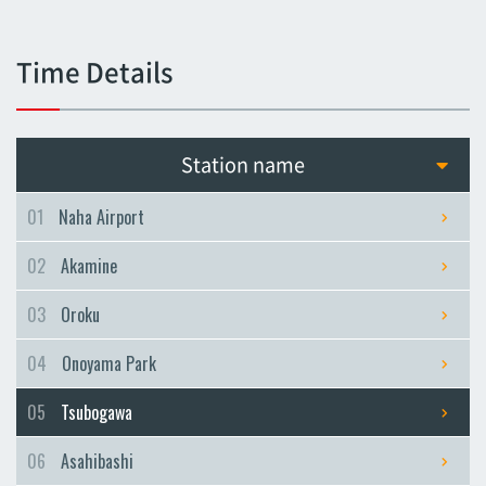
Tsubogawa
Tsubogawa
Time Details
Asahibashi
Asahibashi
Prefectural Office
Station name
Prefectural Office
Miebashi
01
Naha Airport
Miebashi
02
Akamine
Makishi
Makishi
03
Oroku
Asato
04
Onoyama Park
Asato
Omoromachi
05
Tsubogawa
Omoromachi
06
Asahibashi
Furujima