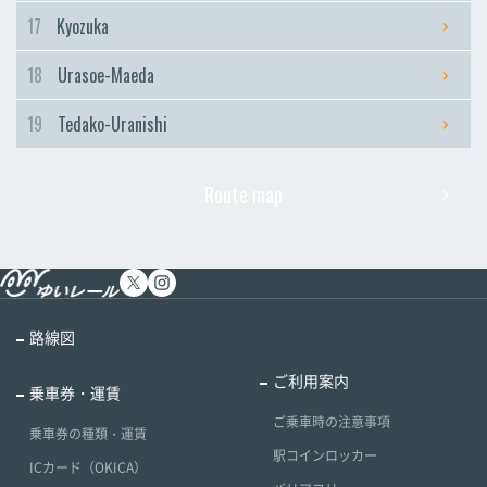
17
Kyozuka
18
Urasoe-Maeda
19
Tedako-Uranishi
Route map
路線図
ご利用案内
乗車券・運賃
ご乗車時の注意事項
乗車券の種類・運賃
駅コインロッカー
ICカード（OKICA）