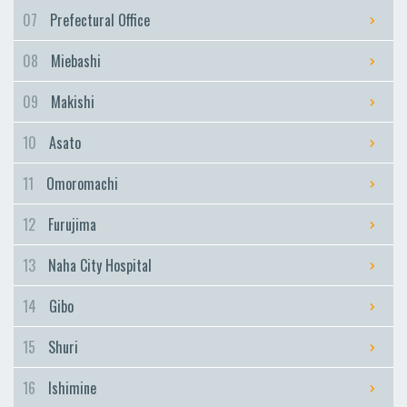
Furujima
07
Prefectural Office
Naha City Hospital
08
Miebashi
Naha City Hospital
Gibo
09
Makishi
Gibo
10
Asato
Shuri
Shuri
11
Omoromachi
Ishimine
12
Furujima
Ishimine
Kyozuka
13
Naha City Hospital
Kyozuka
14
Gibo
Urasoe-Maeda
Urasoe-Maeda
15
Shuri
Tedako-Uranishi
16
Ishimine
Tedako-Uranishi