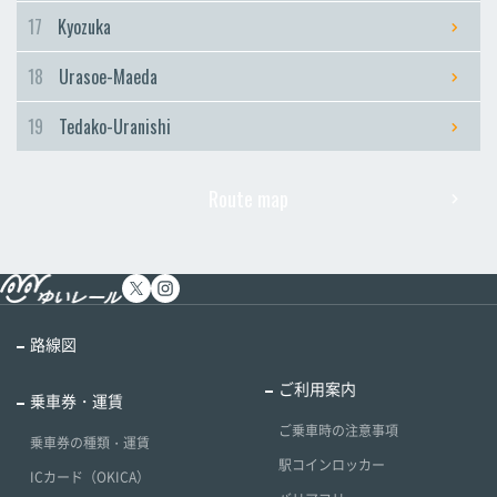
17
Kyozuka
18
Urasoe-Maeda
19
Tedako-Uranishi
Route map
路線図
ご利用案内
乗車券・運賃
ご乗車時の注意事項
乗車券の種類・運賃
駅コインロッカー
ICカード（OKICA）