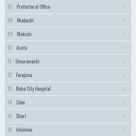
Furujima
07
Prefectural Office
Naha City Hospital
08
Miebashi
Naha City Hospital
Gibo
09
Makishi
Gibo
10
Asato
Shuri
Shuri
11
Omoromachi
Ishimine
12
Furujima
Ishimine
Kyozuka
13
Naha City Hospital
Kyozuka
14
Gibo
Urasoe-Maeda
Urasoe-Maeda
15
Shuri
Tedako-Uranishi
16
Ishimine
Tedako-Uranishi