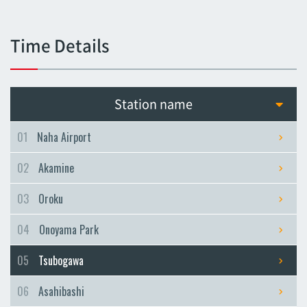
Tsubogawa
Tsubogawa
Time Details
Asahibashi
Asahibashi
Prefectural Office
Station name
Prefectural Office
Miebashi
01
Naha Airport
Miebashi
02
Akamine
Makishi
Makishi
03
Oroku
Asato
04
Onoyama Park
Asato
Omoromachi
05
Tsubogawa
Omoromachi
06
Asahibashi
Furujima