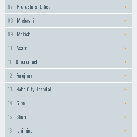
Furujima
07
Prefectural Office
Naha City Hospital
08
Miebashi
Naha City Hospital
Gibo
09
Makishi
Gibo
10
Asato
Shuri
Shuri
11
Omoromachi
Ishimine
12
Furujima
Ishimine
Kyozuka
13
Naha City Hospital
Kyozuka
14
Gibo
Urasoe-Maeda
Urasoe-Maeda
15
Shuri
Tedako-Uranishi
16
Ishimine
Tedako-Uranishi