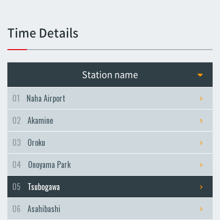
Tsubogawa
Tsubogawa
Time Details
Asahibashi
Asahibashi
Prefectural Office
Station name
Prefectural Office
Miebashi
01
Naha Airport
Miebashi
02
Akamine
Makishi
Makishi
03
Oroku
Asato
04
Onoyama Park
Asato
Omoromachi
05
Tsubogawa
Omoromachi
06
Asahibashi
Furujima