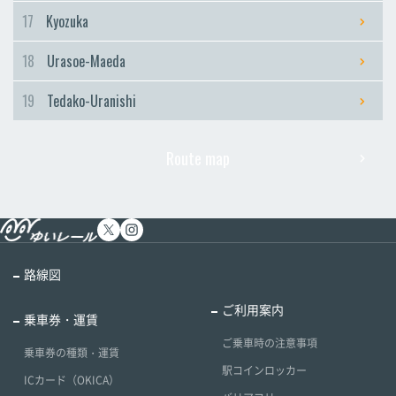
17
Kyozuka
18
Urasoe-Maeda
19
Tedako-Uranishi
Route map
路線図
ご利用案内
乗車券・運賃
ご乗車時の注意事項
乗車券の種類・運賃
駅コインロッカー
ICカード（OKICA）