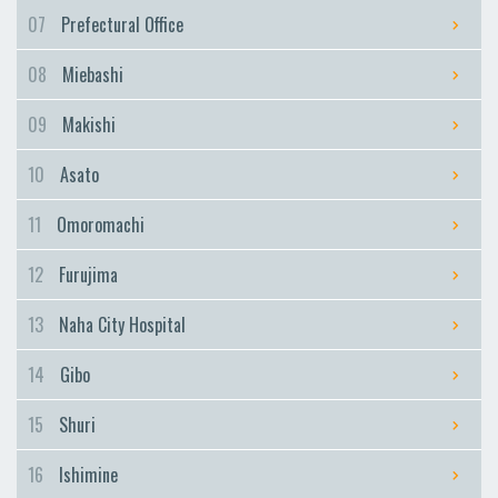
Furujima
07
Prefectural Office
Naha City Hospital
08
Miebashi
Naha City Hospital
Gibo
09
Makishi
Gibo
10
Asato
Shuri
Shuri
11
Omoromachi
Ishimine
12
Furujima
Ishimine
Kyozuka
13
Naha City Hospital
Kyozuka
14
Gibo
Urasoe-Maeda
Urasoe-Maeda
15
Shuri
Tedako-Uranishi
16
Ishimine
Tedako-Uranishi