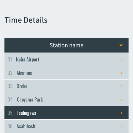
Tsubogawa
Tsubogawa
Time Details
Asahibashi
Asahibashi
Prefectural Office
Station name
Prefectural Office
Miebashi
01
Naha Airport
Miebashi
02
Akamine
Makishi
Makishi
03
Oroku
Asato
04
Onoyama Park
Asato
Omoromachi
05
Tsubogawa
Omoromachi
06
Asahibashi
Furujima