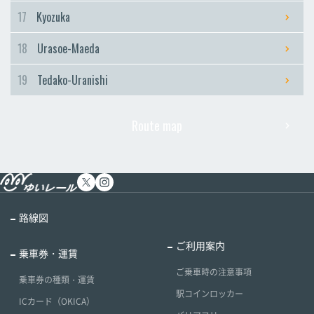
17
Kyozuka
18
Urasoe-Maeda
19
Tedako-Uranishi
Route map
路線図
ご利用案内
乗車券・運賃
ご乗車時の注意事項
乗車券の種類・運賃
駅コインロッカー
ICカード（OKICA）