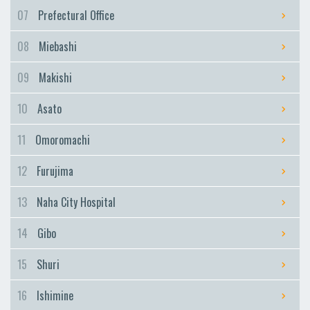
Furujima
07
Prefectural Office
Naha City Hospital
08
Miebashi
Naha City Hospital
Gibo
09
Makishi
Gibo
10
Asato
Shuri
Shuri
11
Omoromachi
Ishimine
12
Furujima
Ishimine
Kyozuka
13
Naha City Hospital
Kyozuka
14
Gibo
Urasoe-Maeda
Urasoe-Maeda
15
Shuri
Tedako-Uranishi
16
Ishimine
Tedako-Uranishi