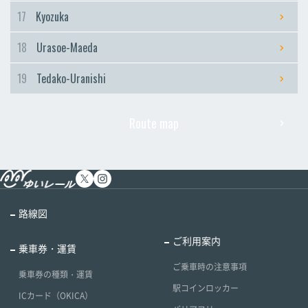
17
Kyozuka
18
Urasoe-Maeda
19
Tedako-Uranishi
Route map
路線図
ご利用案内
乗車券・運賃
ご乗車時の注意事項
乗車券の種類・運賃
駅コインロッカー
ICカード（OKICA）