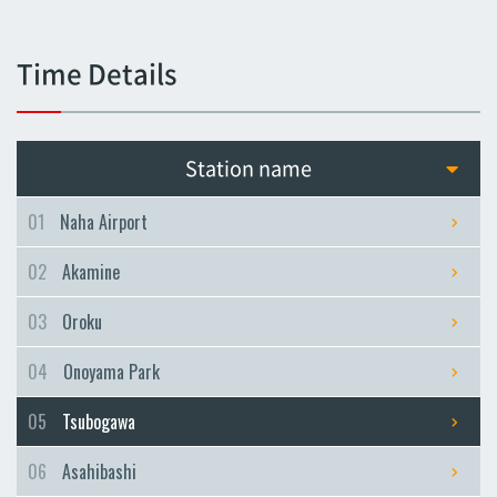
Tsubogawa
Tsubogawa
Time Details
Asahibashi
Asahibashi
Prefectural Office
Station name
Prefectural Office
Miebashi
01
Naha Airport
Miebashi
02
Akamine
Makishi
Makishi
03
Oroku
Asato
04
Onoyama Park
Asato
Omoromachi
05
Tsubogawa
Omoromachi
06
Asahibashi
Furujima