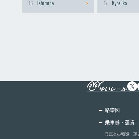
16
Ishimine
17
Kyozuka
路線図
乗車券・運賃
乗車券の種類・運