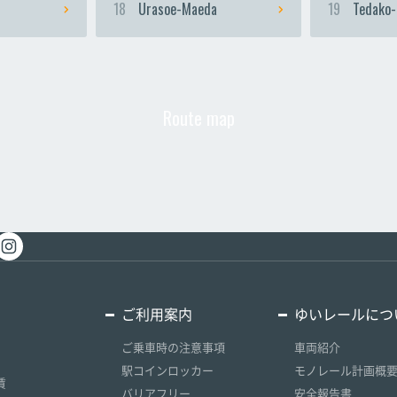
18
Urasoe-Maeda
19
Tedako-
Route map
ご利用案内
ゆいレールにつ
ご乗車時の注意事項
車両紹介
駅コインロッカー
モノレール計画概
賃
バリアフリー
安全報告書