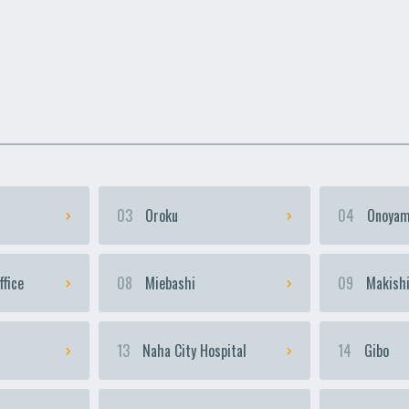
uka
uka
Urasoe-Maeda
Urasoe-Maeda
Te
Te
03
Oroku
04
Onoyam
ffice
08
Miebashi
09
Makish
13
Naha City Hospital
14
Gibo