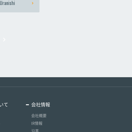
Uranishi
いて
会社情報
会社概要
要
IR情報
沿革