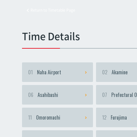
Return to Timetable Page
Kyoz
Kyoz
Time Details
01
Naha Airport
02
Akamine
06
Asahibashi
07
Prefectural O
11
Omoromachi
12
Furujima