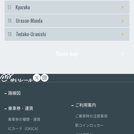
17
Kyozuka
18
Urasoe-Maeda
19
Tedako-Uranishi
Route map
路線図
ご利用案内
乗車券・運賃
ご乗車時の注意事項
乗車券の種類・運賃
駅コインロッカー
ICカード（OKICA）