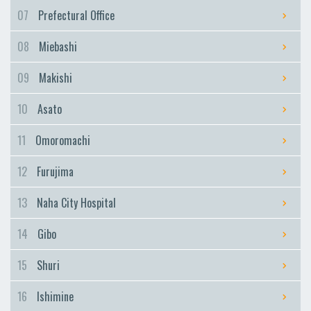
Furujima
07
Prefectural Office
Naha City Hospital
08
Miebashi
Naha City Hospital
Gibo
09
Makishi
Gibo
10
Asato
Shuri
Shuri
11
Omoromachi
Ishimine
12
Furujima
Ishimine
Kyozuka
13
Naha City Hospital
Kyozuka
14
Gibo
Urasoe-Maeda
Urasoe-Maeda
15
Shuri
Tedako-Uranishi
16
Ishimine
Tedako-Uranishi