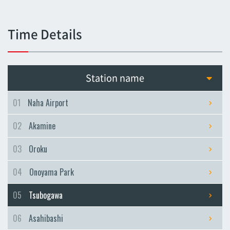
Tsubogawa
Tsubogawa
Time Details
Asahibashi
Asahibashi
Prefectural Office
Station name
Prefectural Office
Miebashi
01
Naha Airport
Miebashi
02
Akamine
Makishi
Makishi
03
Oroku
Asato
04
Onoyama Park
Asato
Omoromachi
05
Tsubogawa
Omoromachi
06
Asahibashi
Furujima