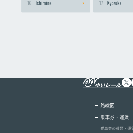
16
Ishimine
17
Kyozuka
路線図
乗車券・運賃
乗車券の種類・運