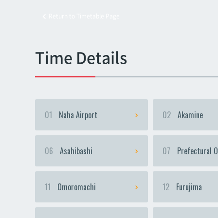
Return to Timetable Page
Kyoz
Kyoz
Time Details
01
Naha Airport
02
Akamine
06
Asahibashi
07
Prefectural O
11
Omoromachi
12
Furujima