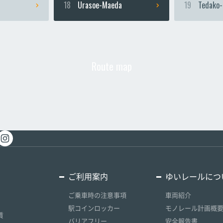
18
Urasoe-Maeda
19
Tedako-
Route map
ご利用案内
ゆいレールにつ
ご乗車時の注意事項
車両紹介
駅コインロッカー
モノレール計画概
賃
バリアフリー
安全報告書