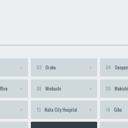
uka
uka
Urasoe-Maeda
Urasoe-Maeda
Te
Te
03
Oroku
04
Onoyam
ffice
08
Miebashi
09
Makish
13
Naha City Hospital
14
Gibo