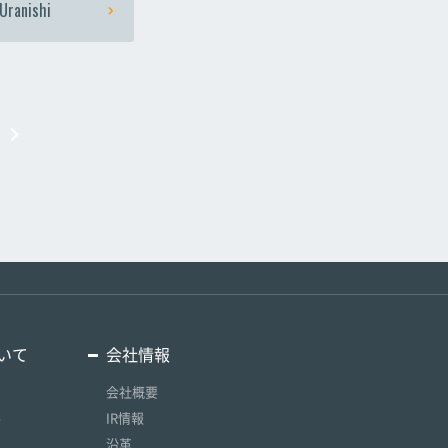
Uranishi
いて
会社情報
会社概要
要
IR情報
沿革