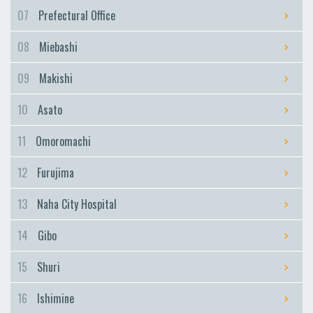
Furujima
07
Prefectural Office
Naha City Hospital
08
Miebashi
Naha City Hospital
Gibo
09
Makishi
Gibo
10
Asato
Shuri
Shuri
11
Omoromachi
Ishimine
12
Furujima
Ishimine
Kyozuka
13
Naha City Hospital
Kyozuka
14
Gibo
Urasoe-Maeda
Urasoe-Maeda
15
Shuri
Tedako-Uranishi
16
Ishimine
Tedako-Uranishi