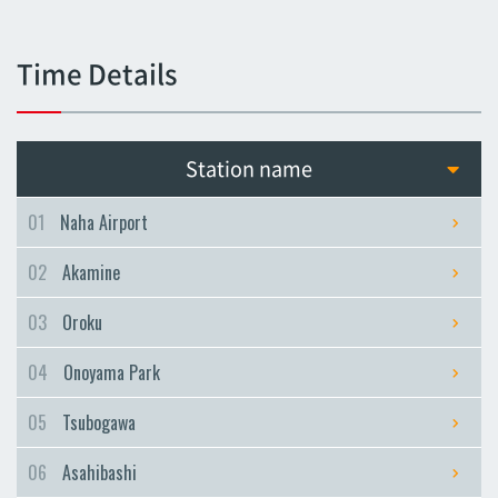
Tsubogawa
Tsubogawa
Time Details
Asahibashi
Asahibashi
Prefectural Office
Station name
Prefectural Office
Miebashi
01
Naha Airport
Miebashi
02
Akamine
Makishi
Makishi
03
Oroku
Asato
04
Onoyama Park
Asato
Omoromachi
05
Tsubogawa
Omoromachi
06
Asahibashi
Furujima