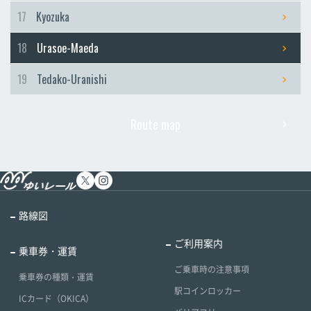
17
Kyozuka
18
Urasoe-Maeda
19
Tedako-Uranishi
Route map
路線図
ご利用案内
乗車券・運賃
ご乗車時の注意事項
乗車券の種類・運賃
駅コインロッカー
ICカード（OKICA）