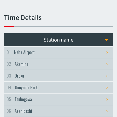
Tsubogawa
Tsubogawa
Time Details
Asahibashi
Asahibashi
Prefectural Office
Station name
Prefectural Office
Miebashi
01
Naha Airport
Miebashi
02
Akamine
Makishi
Makishi
03
Oroku
Asato
04
Onoyama Park
Asato
Omoromachi
05
Tsubogawa
Omoromachi
06
Asahibashi
Furujima