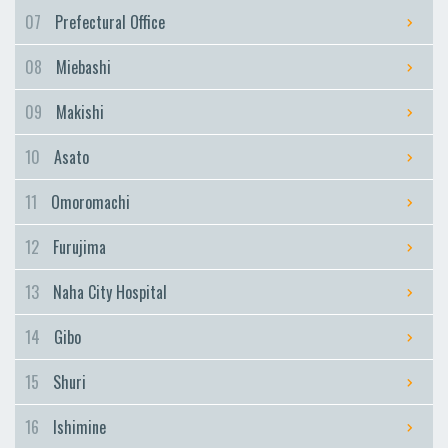
Furujima
07
Prefectural Office
Naha City Hospital
08
Miebashi
Naha City Hospital
Gibo
09
Makishi
Gibo
10
Asato
Shuri
Shuri
11
Omoromachi
Ishimine
12
Furujima
Ishimine
Kyozuka
13
Naha City Hospital
Kyozuka
14
Gibo
Urasoe-Maeda
Urasoe-Maeda
15
Shuri
Tedako-Uranishi
16
Ishimine
Tedako-Uranishi