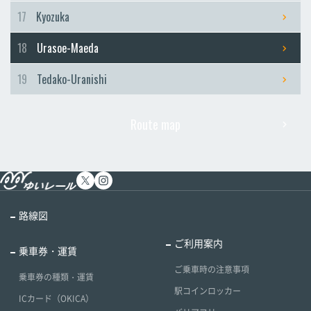
17
Kyozuka
18
Urasoe-Maeda
19
Tedako-Uranishi
Route map
路線図
ご利用案内
乗車券・運賃
ご乗車時の注意事項
乗車券の種類・運賃
駅コインロッカー
ICカード（OKICA）