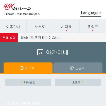
Okinawa Urban Monorail, Inc.
이용안내
노선도
시각표
운임표
시간표 세부 정보의 방송국 이름을 선택하십시오.
요금표에 대한 자세한 내용은 역 이름을 선택하십시오.
평상대로 운전하고 있습니다.
운행 상황
아카미네
02
나하공항
나하공항
아카미네
아카미네
시각표
운임표
오로쿠
오로쿠
나하공항
오로쿠
오노야마공원
오노야마공원
시간표 페이지로 돌아가기