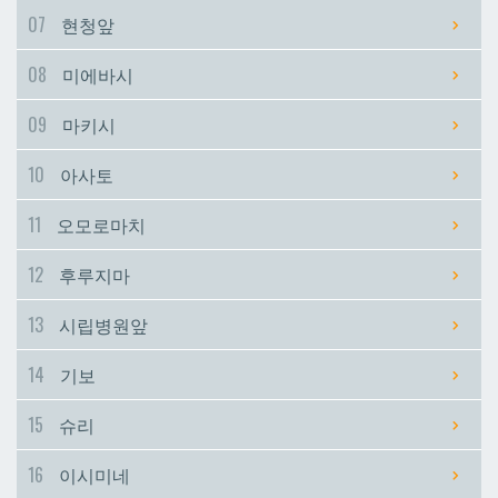
07
현청앞
시립병원앞
시립병원앞
08
미에바시
기보
기보
09
마키시
10
아사토
슈리
슈리
11
오모로마치
이시미네
이시미네
12
후루지마
교즈카
교즈카
13
시립병원앞
14
기보
우라소에마에다
우라소에마에다
15
슈리
데다코우라니시
데다코우라니시
16
이시미네