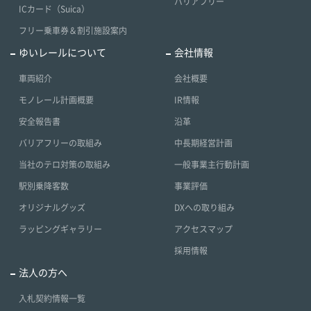
バリアフリー
ICカード（Suica）
フリー乗車券＆割引施設案内
ゆいレールについて
会社情報
車両紹介
会社概要
モノレール計画概要
IR情報
安全報告書
沿革
バリアフリーの取組み
中長期経営計画
当社のテロ対策の取組み
一般事業主行動計画
駅別乗降客数
事業評価
オリジナルグッズ
DXへの取り組み
ラッピングギャラリー
アクセスマップ
採用情報
法人の方へ
入札契約情報一覧