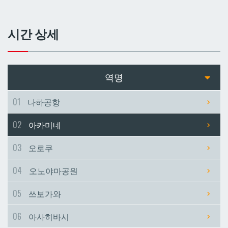
쓰보가와
쓰보가와
시간 상세
아사히바시
아사히바시
현청앞
현청앞
역명
미에바시
미에바시
01
나하공항
02
아카미네
마키시
마키시
03
오로쿠
아사토
아사토
04
오노야마공원
오모로마치
오모로마치
05
쓰보가와
06
아사히바시
후루지마
후루지마