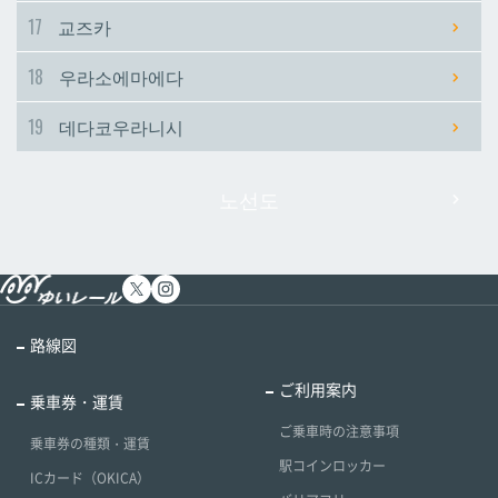
17
교즈카
18
우라소에마에다
19
데다코우라니시
노선도
路線図
ご利用案内
乗車券・運賃
ご乗車時の注意事項
乗車券の種類・運賃
駅コインロッカー
ICカード（OKICA）