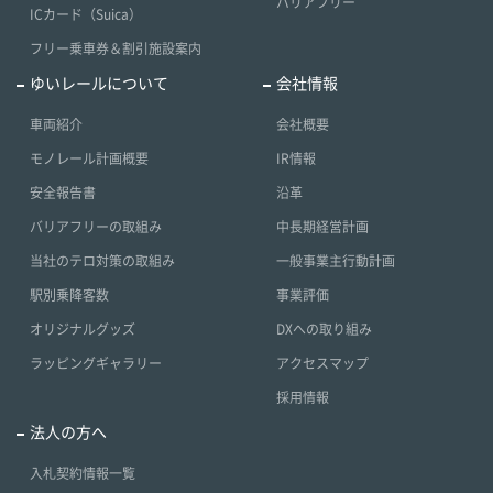
バリアフリー
ICカード（Suica）
フリー乗車券＆割引施設案内
ゆいレールについて
会社情報
車両紹介
会社概要
モノレール計画概要
IR情報
安全報告書
沿革
バリアフリーの取組み
中長期経営計画
当社のテロ対策の取組み
一般事業主行動計画
駅別乗降客数
事業評価
オリジナルグッズ
DXへの取り組み
ラッピングギャラリー
アクセスマップ
採用情報
法人の方へ
入札契約情報一覧