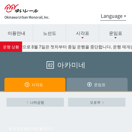
Okinawa Urban Monorail, Inc.
이용안내
노선도
시각표
운임표
시간표 세부 정보의 방송국 이름을 선택하십시오.
요금표에 대한 자세한 내용은 역 이름을 선택하십시오.
13호의 영향으로 8월 7일은 첫차부터 종일 운행을 중단합니다. 운행 재개는
운행 상황
아카미네
02
나하공항
나하공항
아카미네
아카미네
시각표
운임표
오로쿠
오로쿠
나하공항
오로쿠
오노야마공원
오노야마공원
시간표 페이지로 돌아가기