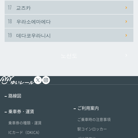
17
교즈카
18
우라소에마에다
19
데다코우라니시
노선도
路線図
ご利用案内
乗車券・運賃
ご乗車時の注意事項
乗車券の種類・運賃
駅コインロッカー
ICカード（OKICA）