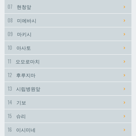
07
현청앞
시립병원앞
시립병원앞
08
미에바시
기보
기보
09
마키시
10
아사토
슈리
슈리
11
오모로마치
이시미네
이시미네
12
후루지마
교즈카
교즈카
13
시립병원앞
14
기보
우라소에마에다
우라소에마에다
15
슈리
데다코우라니시
데다코우라니시
16
이시미네