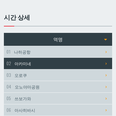
쓰보가와
쓰보가와
시간 상세
아사히바시
아사히바시
현청앞
현청앞
역명
미에바시
미에바시
01
나하공항
02
아카미네
마키시
마키시
03
오로쿠
아사토
아사토
04
오노야마공원
오모로마치
오모로마치
05
쓰보가와
06
아사히바시
후루지마
후루지마