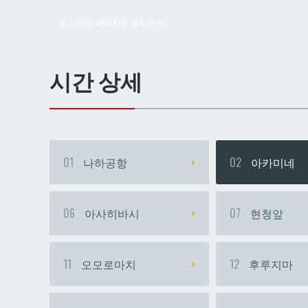
시간표 페이지로 돌아가기
교즈
교즈
시간 상세
01
나하공항
02
아카미네
06
아사히바시
07
현청앞
11
오모로마치
12
후루지마