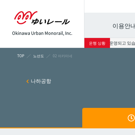
이용안
Okinawa Urban Monorail, Inc.
현재 서비스는 정상적으로 운영되고 있습니다. 
운행 상황
시각표
운임표
노선도
02 아카미네
나하
나하
나하공항
쓰보
쓰보
마키
마키
시립병
시립병