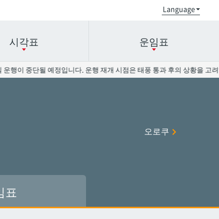
시각표
운임표
행이 중단될 예정입니다. 운행 재개 시점은 태풍 통과 후의 상황을 고려하여
오로쿠
오로쿠
오노야마공원
오노야마공원
오로쿠
현청앞
현청앞
미에바시
미에바시
오모로마치
오모로마치
후루지마
후루지마
임표
슈리
슈리
이시미네
이시미네