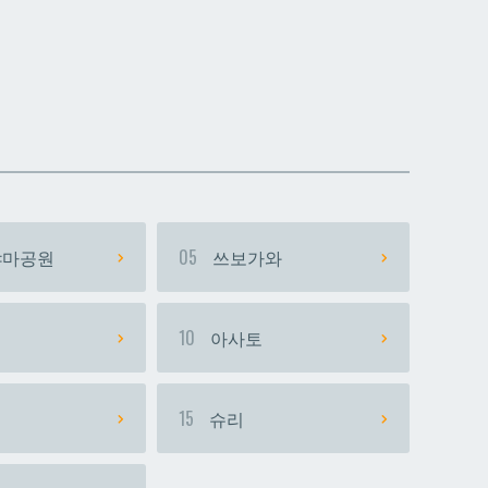
데다코우라니시
데다코우라니시
마공원
05
쓰보가와
시
10
아사토
15
슈리