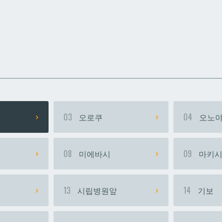
카
카
우라소에마에다
우라소에마에다
03
오로쿠
04
오노야
08
미에바시
09
마키
13
시립병원앞
14
기보