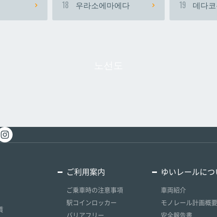
18
우라소에마에다
19
데다코
노선도
ご利用案内
ゆいレールにつ
ご乗車時の注意事項
車両紹介
駅コインロッカー
モノレール計画概
賃
バリアフリー
安全報告書