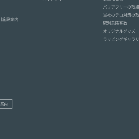
）
バリアフリーの取
）
当社のテロ対策の
引施設案内
駅別乗降客数
オリジナルグッズ
ラッピングギャラ
ご案内