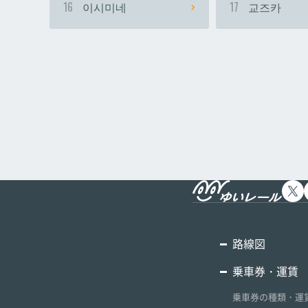
16
이시미네
17
교즈카
路線図
乗車券・運賃
乗車券の種類・運