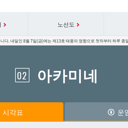
내
노선도
내일인 8월 7일(금)에는 제13호 태풍의 영향으로 첫차부터 하루 종일 운
요금표에 대한 자세한 내용은 역 이름을 선택하십시오.
시간표 세부 정보의 방송국 이름을 선택하십시오.
아카미네
02
공항
공항
아카미네
아카미네
가와
가와
아사히바시
아사히바시
시
시
아사토
아사토
시각표
운
원앞
원앞
기보
기보