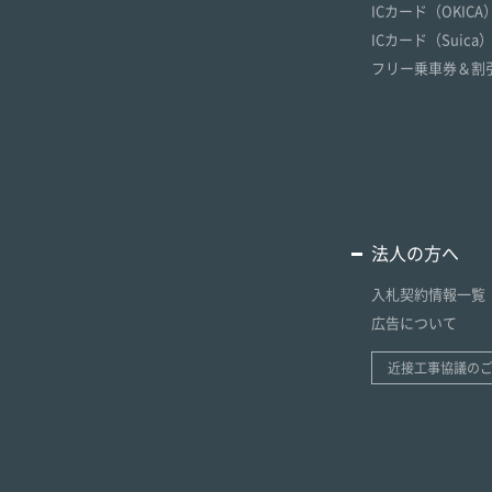
ICカード（OKICA
ICカード（Suica
フリー乗車券＆割
法人の方へ
入札契約情報一覧
広告について
近接工事協議の