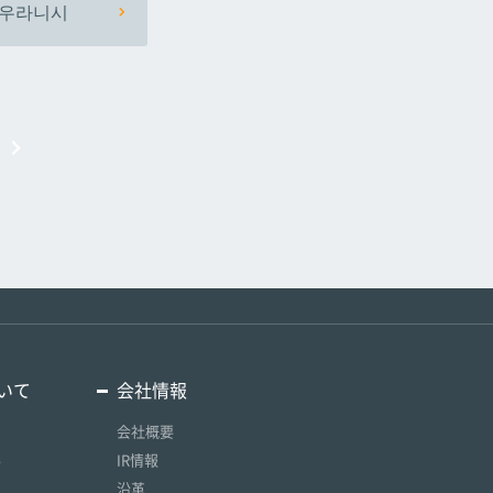
우라니시
いて
会社情報
会社概要
要
IR情報
沿革