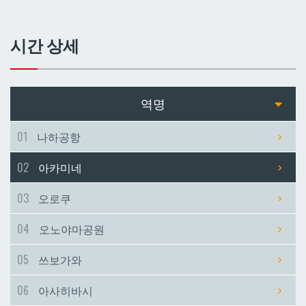
쓰보가와
쓰보가와
시간 상세
아사히바시
아사히바시
현청앞
현청앞
역명
미에바시
미에바시
01
나하공항
02
아카미네
마키시
마키시
03
오로쿠
아사토
아사토
04
오노야마공원
오모로마치
오모로마치
05
쓰보가와
06
아사히바시
후루지마
후루지마