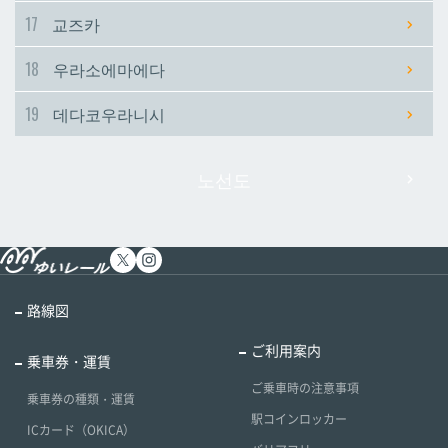
17
교즈카
18
우라소에마에다
19
데다코우라니시
노선도
路線図
ご利用案内
乗車券・運賃
ご乗車時の注意事項
乗車券の種類・運賃
駅コインロッカー
ICカード（OKICA）