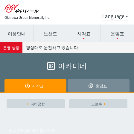
Okinawa Urban Monorail, Inc.
이용안내
노선도
시각표
운임표
시간표 세부 정보의 방송국 이름을 선택하십시오.
요금표에 대한 자세한 내용은 역 이름을 선택하십시오.
평상대로 운전하고 있습니다.
운행 상황
아카미네
02
나하공항
나하공항
아카미네
아카미네
시각표
운임표
오로쿠
오로쿠
나하공항
오로쿠
오노야마공원
오노야마공원
시간표 페이지로 돌아가기