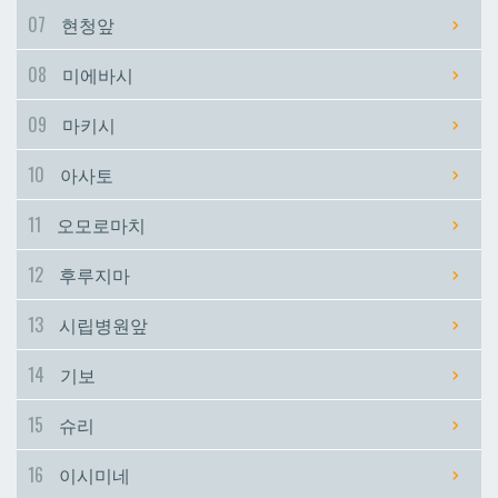
07
현청앞
시립병원앞
시립병원앞
08
미에바시
기보
기보
09
마키시
10
아사토
슈리
슈리
11
오모로마치
이시미네
이시미네
12
후루지마
교즈카
교즈카
13
시립병원앞
14
기보
우라소에마에다
우라소에마에다
15
슈리
데다코우라니시
데다코우라니시
16
이시미네