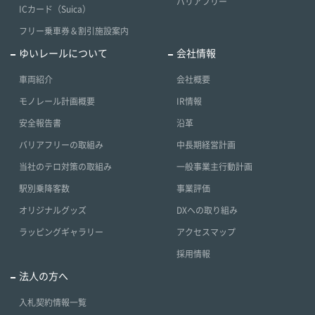
バリアフリー
ICカード（Suica）
フリー乗車券＆割引施設案内
ゆいレールについて
会社情報
車両紹介
会社概要
モノレール計画概要
IR情報
安全報告書
沿革
バリアフリーの取組み
中長期経営計画
当社のテロ対策の取組み
一般事業主行動計画
駅別乗降客数
事業評価
オリジナルグッズ
DXへの取り組み
ラッピングギャラリー
アクセスマップ
採用情報
法人の方へ
入札契約情報一覧