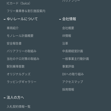
バリアフリー
ICカード（Suica）
フリー乗車券＆割引施設案内
ゆいレールについて
会社情報
車両紹介
会社概要
モノレール計画概要
IR情報
安全報告書
沿革
バリアフリーの取組み
中長期経営計画
当社のテロ対策の取組み
一般事業主行動計画
駅別乗降客数
事業評価
オリジナルグッズ
DXへの取り組み
ラッピングギャラリー
アクセスマップ
採用情報
法人の方へ
入札契約情報一覧