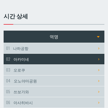
쓰보가와
쓰보가와
시간 상세
아사히바시
아사히바시
현청앞
현청앞
역명
미에바시
미에바시
01
나하공항
02
아카미네
마키시
마키시
03
오로쿠
아사토
아사토
04
오노야마공원
오모로마치
오모로마치
05
쓰보가와
06
아사히바시
후루지마
후루지마