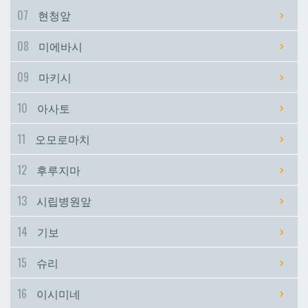
07
현청앞
시립병원앞
시립병원앞
08
미에바시
기보
기보
09
마키시
10
아사토
슈리
슈리
11
오모로마치
이시미네
이시미네
12
후루지마
교즈카
교즈카
13
시립병원앞
14
기보
우라소에마에다
우라소에마에다
15
슈리
데다코우라니시
데다코우라니시
16
이시미네