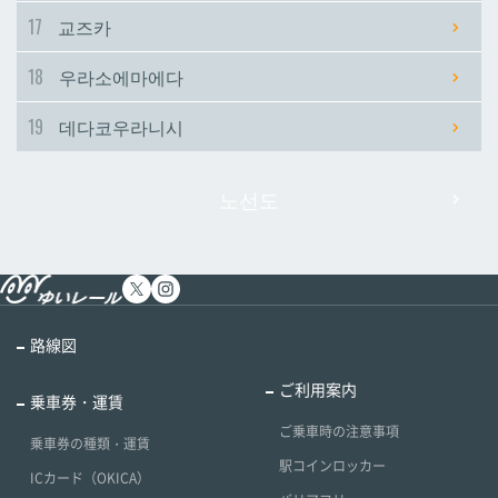
17
교즈카
18
우라소에마에다
19
데다코우라니시
노선도
路線図
ご利用案内
乗車券・運賃
ご乗車時の注意事項
乗車券の種類・運賃
駅コインロッカー
ICカード（OKICA）