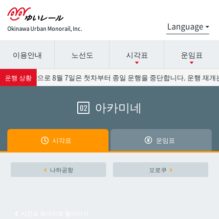
Okinawa Urban Monorail, Inc.
이용안내
노선도
시각표
운임표
시간표 세부 정보의 방송국 이름을 선택하십시오.
요금표에 대한 자세한 내용은 역 이름을 선택하십시오.
13호의 영향으로 8월 7일은 첫차부터 종일 운행을 중단합니다. 운행 재개는
운행 상황
아카미네
02
나하공항
나하공항
아카미네
아카미네
시각표
운임표
오로쿠
오로쿠
나하공항
오로쿠
오노야마공원
오노야마공원
시간표 페이지로 돌아가기