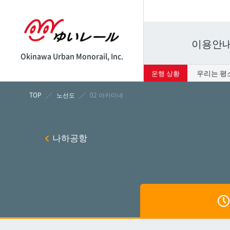
이용안
Okinawa Urban Monorail, Inc.
우리는 평
운행 상황
시각표
운임표
노선도
02 아카미네
나하
나하
나하공항
쓰보
쓰보
마키
마키
시립병
시립병