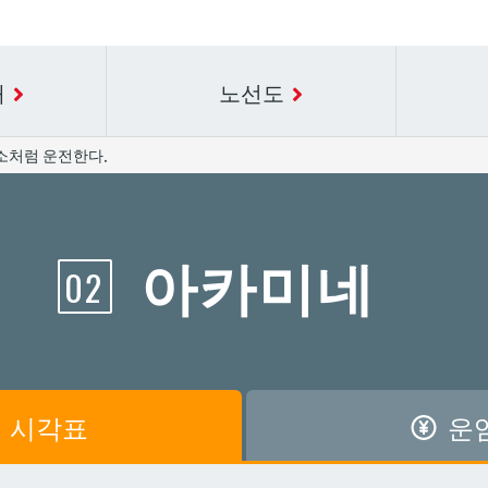
내
노선도
소처럼 운전한다.
요금표에 대한 자세한 내용은 역 이름을 선택하십시오.
시간표 세부 정보의 방송국 이름을 선택하십시오.
아카미네
02
공항
공항
아카미네
아카미네
가와
가와
아사히바시
아사히바시
시
시
아사토
아사토
시각표
운
원앞
원앞
기보
기보