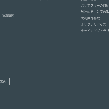
）
バリアフリーの取
）
当社のテロ対策の
引施設案内
駅別乗降客数
オリジナルグッズ
ラッピングギャラ
ご案内