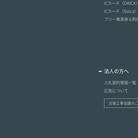
ICカード（OKICA
ICカード（Suica
フリー乗車券＆割
法人の方へ
入札契約情報一覧
広告について
近接工事協議の