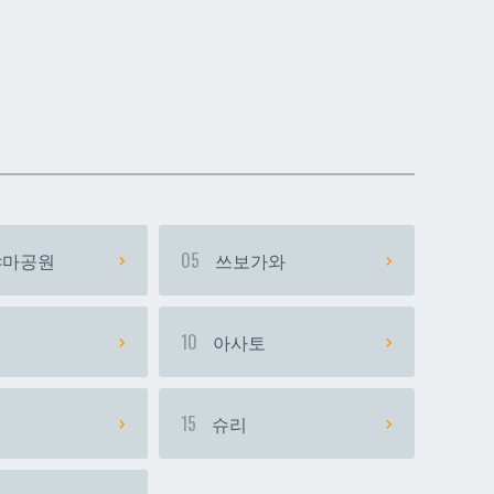
데다코우라니시
데다코우라니시
마공원
05
쓰보가와
시
10
아사토
15
슈리