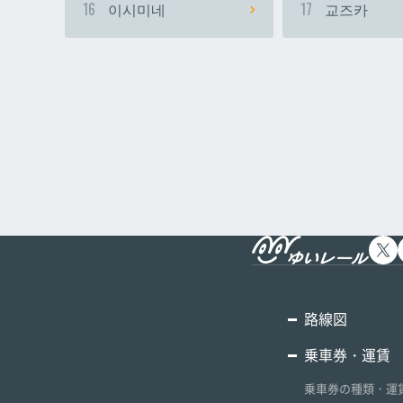
16
이시미네
17
교즈카
路線図
乗車券・運賃
乗車券の種類・運