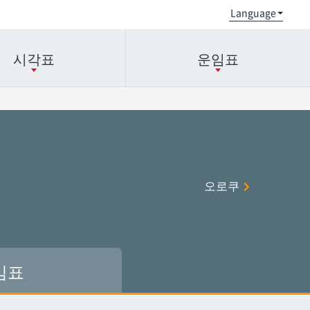
시각표
운임표
오로쿠
오로쿠
오노야마공원
오노야마공원
오로쿠
현청앞
현청앞
미에바시
미에바시
오모로마치
오모로마치
후루지마
후루지마
임표
슈리
슈리
이시미네
이시미네