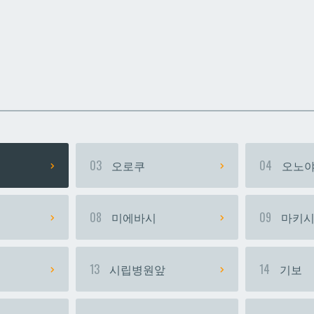
카
카
우라소에마에다
우라소에마에다
03
오로쿠
04
오노야
08
미에바시
09
마키
13
시립병원앞
14
기보