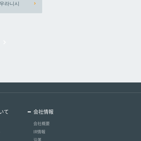
우라니시
いて
会社情報
会社概要
要
IR情報
沿革