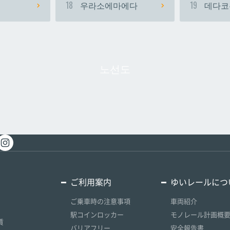
18
우라소에마에다
19
데다코
노선도
ご利用案内
ゆいレールにつ
ご乗車時の注意事項
車両紹介
駅コインロッカー
モノレール計画概
賃
バリアフリー
安全報告書