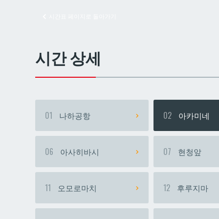
시간표 페이지로 돌아가기
교즈
교즈
시간 상세
01
나하공항
02
아카미네
06
아사히바시
07
현청앞
11
오모로마치
12
후루지마