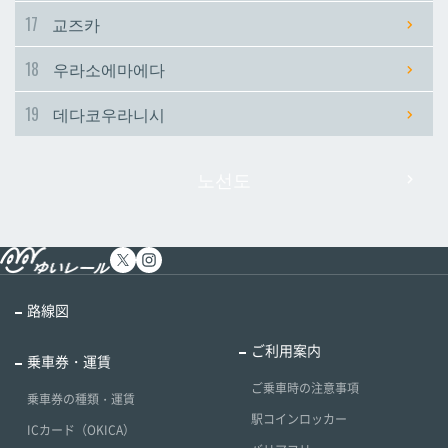
17
교즈카
18
우라소에마에다
19
데다코우라니시
노선도
路線図
ご利用案内
乗車券・運賃
ご乗車時の注意事項
乗車券の種類・運賃
駅コインロッカー
ICカード（OKICA）