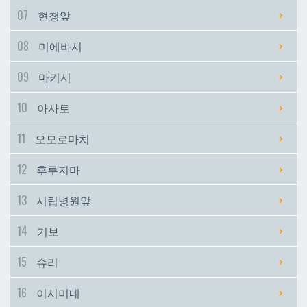
07
현청앞
시립병원앞
시립병원앞
08
미에바시
기보
기보
09
마키시
10
아사토
슈리
슈리
11
오모로마치
이시미네
이시미네
12
후루지마
교즈카
교즈카
13
시립병원앞
14
기보
우라소에마에다
우라소에마에다
15
슈리
데다코우라니시
데다코우라니시
16
이시미네