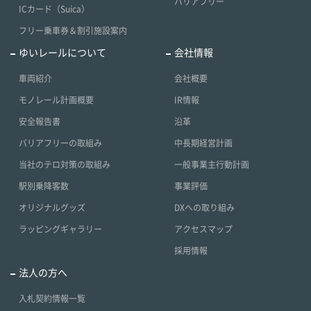
バリアフリー
ICカード（Suica）
フリー乗車券＆割引施設案内
ゆいレールについて
会社情報
車両紹介
会社概要
モノレール計画概要
IR情報
安全報告書
沿革
バリアフリーの取組み
中長期経営計画
当社のテロ対策の取組み
一般事業主行動計画
駅別乗降客数
事業評価
オリジナルグッズ
DXへの取り組み
ラッピングギャラリー
アクセスマップ
採用情報
法人の方へ
入札契約情報一覧