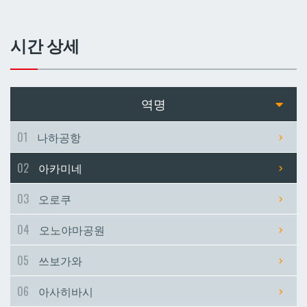
쓰보가와
쓰보가와
시간 상세
아사히바시
아사히바시
현청앞
현청앞
역명
미에바시
미에바시
01
나하공항
02
아카미네
마키시
마키시
03
오로쿠
아사토
아사토
04
오노야마공원
오모로마치
오모로마치
05
쓰보가와
06
아사히바시
후루지마
후루지마