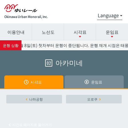
Okinawa Urban Monorail, Inc.
이용안내
노선도
시각표
운임표
시간표 세부 정보의 방송국 이름을 선택하십시오.
요금표에 대한 자세한 내용은 역 이름을 선택하십시오.
향으로 8월 8일(토) 첫차부터 운행이 중단됩니다. 운행 재개 시점은 태풍
운행 상황
아카미네
02
나하공항
나하공항
아카미네
아카미네
시각표
운임표
오로쿠
오로쿠
나하공항
오로쿠
오노야마공원
오노야마공원
시간표 페이지로 돌아가기