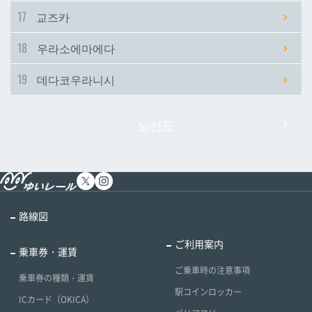
17
교즈카
18
우라소에마에다
19
데다코우라니시
노선도
路線図
ご利用案内
乗車券・運賃
ご乗車時の注意事項
乗車券の種類・運賃
駅コインロッカー
ICカード（OKICA）