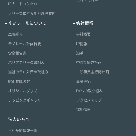
バリアフリー
ICカード（Suica）
フリー乗車券＆割引施設案内
ゆいレールについて
会社情報
車両紹介
会社概要
モノレール計画概要
IR情報
安全報告書
沿革
バリアフリーの取組み
中長期経営計画
当社のテロ対策の取組み
一般事業主行動計画
駅別乗降客数
事業評価
オリジナルグッズ
DXへの取り組み
ラッピングギャラリー
アクセスマップ
採用情報
法人の方へ
入札契約情報一覧