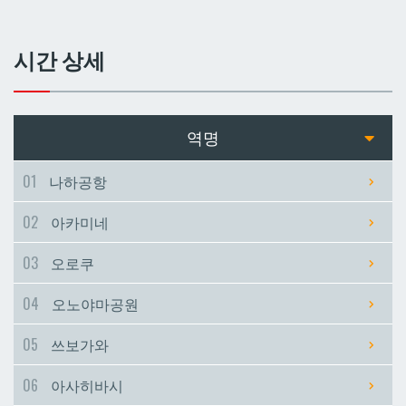
쓰보가와
쓰보가와
시간 상세
아사히바시
아사히바시
현청앞
현청앞
역명
미에바시
미에바시
01
나하공항
02
아카미네
마키시
마키시
03
오로쿠
아사토
아사토
04
오노야마공원
오모로마치
오모로마치
05
쓰보가와
06
아사히바시
후루지마
후루지마