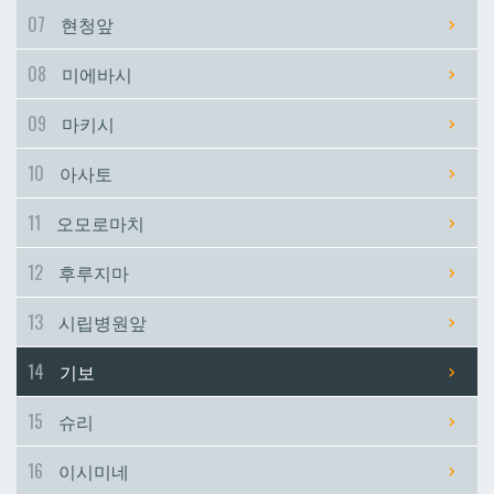
07
현청앞
시립병원앞
시립병원앞
08
미에바시
기보
기보
09
마키시
10
아사토
슈리
슈리
11
오모로마치
이시미네
이시미네
12
후루지마
교즈카
교즈카
13
시립병원앞
14
기보
우라소에마에다
우라소에마에다
15
슈리
데다코우라니시
데다코우라니시
16
이시미네