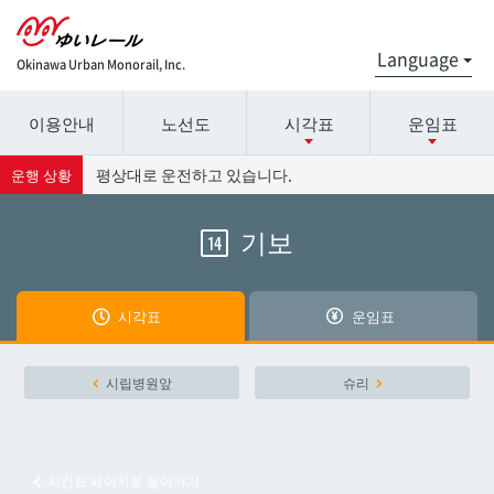
Okinawa Urban Monorail, Inc.
이용안내
노선도
시각표
운임표
시간표 세부 정보의 방송국 이름을 선택하십시오.
요금표에 대한 자세한 내용은 역 이름을 선택하십시오.
평상대로 운전하고 있습니다.
운행 상황
기보
14
나하공항
나하공항
아카미네
아카미네
시각표
운임표
오로쿠
오로쿠
시립병원앞
슈리
오노야마공원
오노야마공원
시간표 페이지로 돌아가기