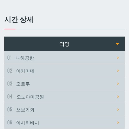
쓰보가와
쓰보가와
시간 상세
아사히바시
아사히바시
현청앞
현청앞
역명
미에바시
미에바시
01
나하공항
02
아카미네
마키시
마키시
03
오로쿠
아사토
아사토
04
오노야마공원
오모로마치
오모로마치
05
쓰보가와
06
아사히바시
후루지마
후루지마