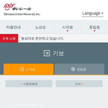
Okinawa Urban Monorail, Inc.
이용안내
노선도
시각표
운임표
시간표 세부 정보의 방송국 이름을 선택하십시오.
요금표에 대한 자세한 내용은 역 이름을 선택하십시오.
평상대로 운전하고 있습니다.
운행 상황
기보
14
나하공항
나하공항
아카미네
아카미네
시각표
운임표
오로쿠
오로쿠
시립병원앞
슈리
오노야마공원
오노야마공원
시간표 페이지로 돌아가기