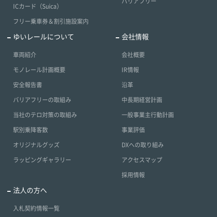
バリアフリー
ICカード（Suica）
フリー乗車券＆割引施設案内
ゆいレールについて
会社情報
車両紹介
会社概要
モノレール計画概要
IR情報
安全報告書
沿革
バリアフリーの取組み
中長期経営計画
当社のテロ対策の取組み
一般事業主行動計画
駅別乗降客数
事業評価
オリジナルグッズ
DXへの取り組み
ラッピングギャラリー
アクセスマップ
採用情報
法人の方へ
入札契約情報一覧