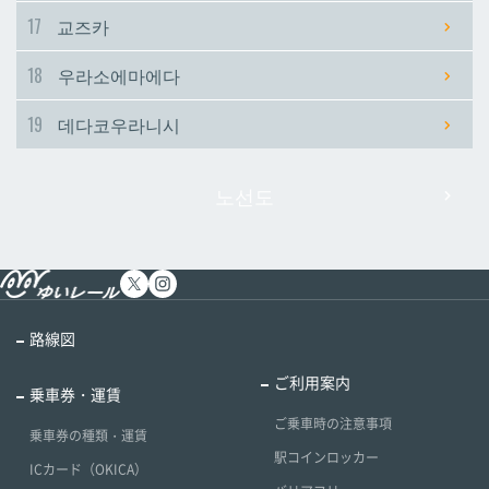
17
교즈카
18
우라소에마에다
19
데다코우라니시
노선도
路線図
ご利用案内
乗車券・運賃
ご乗車時の注意事項
乗車券の種類・運賃
駅コインロッカー
ICカード（OKICA）