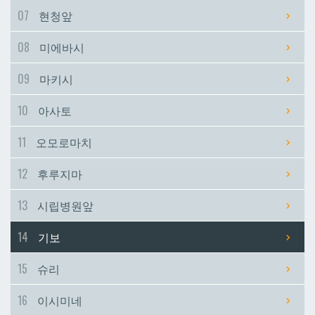
07
현청앞
시립병원앞
시립병원앞
08
미에바시
기보
기보
09
마키시
10
아사토
슈리
슈리
11
오모로마치
이시미네
이시미네
12
후루지마
교즈카
교즈카
13
시립병원앞
14
기보
우라소에마에다
우라소에마에다
15
슈리
데다코우라니시
데다코우라니시
16
이시미네