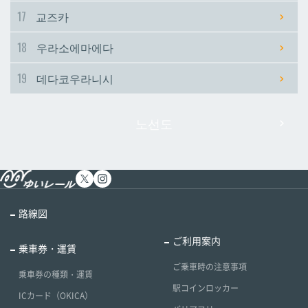
17
교즈카
18
우라소에마에다
19
데다코우라니시
노선도
路線図
ご利用案内
乗車券・運賃
ご乗車時の注意事項
乗車券の種類・運賃
駅コインロッカー
ICカード（OKICA）