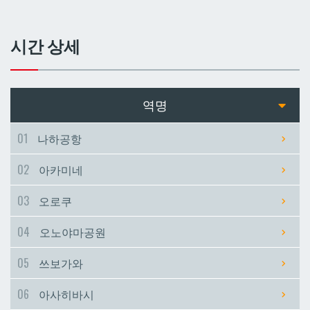
쓰보가와
쓰보가와
시간 상세
아사히바시
아사히바시
현청앞
현청앞
역명
미에바시
미에바시
01
나하공항
02
아카미네
마키시
마키시
03
오로쿠
아사토
아사토
04
오노야마공원
오모로마치
오모로마치
05
쓰보가와
06
아사히바시
후루지마
후루지마