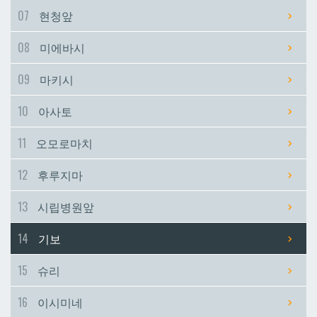
07
현청앞
시립병원앞
시립병원앞
08
미에바시
기보
기보
09
마키시
10
아사토
슈리
슈리
11
오모로마치
이시미네
이시미네
12
후루지마
교즈카
교즈카
13
시립병원앞
14
기보
우라소에마에다
우라소에마에다
15
슈리
데다코우라니시
데다코우라니시
16
이시미네