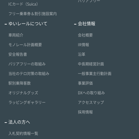
バリアフリー
ICカード（Suica）
フリー乗車券＆割引施設案内
ゆいレールについて
会社情報
車両紹介
会社概要
モノレール計画概要
IR情報
安全報告書
沿革
バリアフリーの取組み
中長期経営計画
当社のテロ対策の取組み
一般事業主行動計画
駅別乗降客数
事業評価
オリジナルグッズ
DXへの取り組み
ラッピングギャラリー
アクセスマップ
採用情報
法人の方へ
入札契約情報一覧