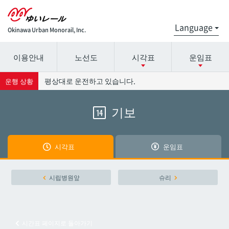
Okinawa Urban Monorail, Inc.
이용안내
노선도
시각표
운임표
시간표 세부 정보의 방송국 이름을 선택하십시오.
요금표에 대한 자세한 내용은 역 이름을 선택하십시오.
평상대로 운전하고 있습니다.
운행 상황
기보
14
나하공항
나하공항
아카미네
아카미네
시각표
운임표
오로쿠
오로쿠
시립병원앞
슈리
오노야마공원
오노야마공원
시간표 페이지로 돌아가기