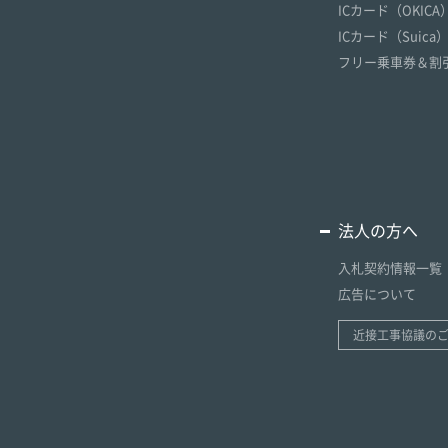
ICカード（OKICA
ICカード（Suica
フリー乗車券＆割
法人の方へ
入札契約情報一覧
広告について
近接工事協議の