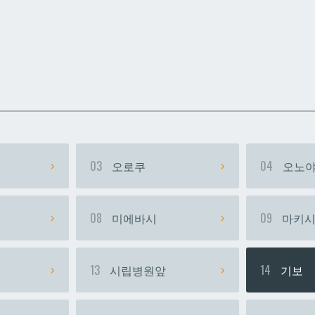
카
카
우라소에마에다
우라소에마에다
03
오로쿠
04
오노야
08
미에바시
09
마키
13
시립병원앞
14
기보