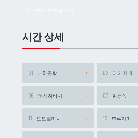
시간표 페이지로 돌아가기
교즈
교즈
시간 상세
01
나하공항
02
아카미네
06
아사히바시
07
현청앞
11
오모로마치
12
후루지마