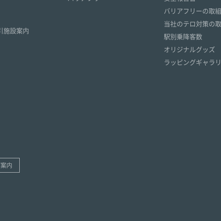
）
バリアフリーの取
）
当社のテロ対策の
引施設案内
駅別乗降客数
オリジナルグッズ
ラッピングギャラ
ご案内