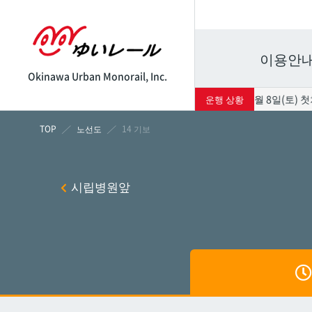
이용안
Okinawa Urban Monorail, Inc.
태풍의 영향으로 8월 8일(토) 첫차
운행 상황
시각표
운임표
노선도
14 기보
나하
나하
시립병원앞
쓰보
쓰보
마키
마키
시립병
시립병