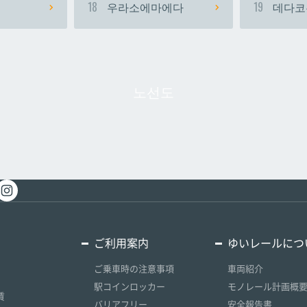
18
우라소에마에다
19
데다코
노선도
ご利用案内
ゆいレールにつ
ご乗車時の注意事項
車両紹介
駅コインロッカー
モノレール計画概
賃
バリアフリー
安全報告書