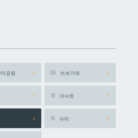
데다코우라니시
데다코우라니시
마공원
05
쓰보가와
시
10
아사토
15
슈리