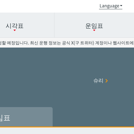
시각표
운임표
할 예정입니다. 최신 운행 정보는 공식 X(구 트위터) 계정이나 웹사이트에서
오로쿠
오로쿠
오노야마공원
오노야마공원
슈리
현청앞
현청앞
미에바시
미에바시
오모로마치
오모로마치
후루지마
후루지마
임표
슈리
슈리
이시미네
이시미네