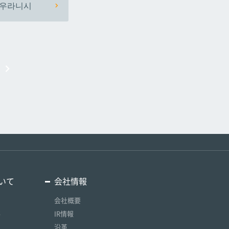
우라니시
いて
会社情報
会社概要
要
IR情報
沿革