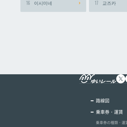
16
이시미네
17
교즈카
路線図
乗車券・運賃
乗車券の種類・運