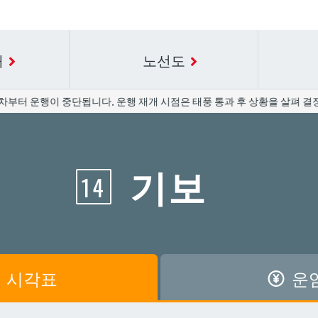
내
노선도
부터 운행이 중단됩니다. 운행 재개 시점은 태풍 통과 후 상황을 살펴 결정
요금표에 대한 자세한 내용은 역 이름을 선택하십시오.
시간표 세부 정보의 방송국 이름을 선택하십시오.
기보
14
공항
공항
아카미네
아카미네
가와
가와
아사히바시
아사히바시
시
시
아사토
아사토
시각표
운
원앞
원앞
기보
기보