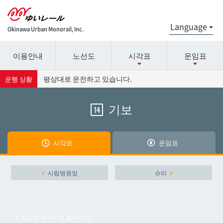
Okinawa Urban Monorail, Inc.
이용안내
노선도
시각표
운임표
시간표 세부 정보의 방송국 이름을 선택하십시오.
요금표에 대한 자세한 내용은 역 이름을 선택하십시오.
평상대로 운전하고 있습니다.
운행 상황
기보
14
나하공항
나하공항
아카미네
아카미네
시각표
운임표
오로쿠
오로쿠
시립병원앞
슈리
오노야마공원
오노야마공원
시간표 페이지로 돌아가기