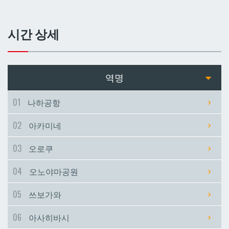
쓰보가와
쓰보가와
시간 상세
아사히바시
아사히바시
현청앞
현청앞
역명
미에바시
미에바시
01
나하공항
02
아카미네
마키시
마키시
03
오로쿠
아사토
아사토
04
오노야마공원
오모로마치
오모로마치
05
쓰보가와
06
아사히바시
후루지마
후루지마