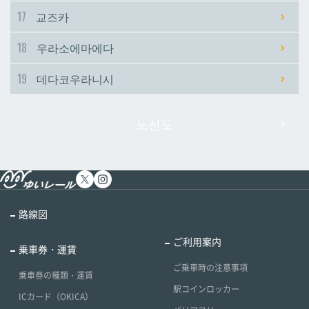
17
교즈카
18
우라소에마에다
19
데다코우라니시
노선도
路線図
ご利用案内
乗車券・運賃
ご乗車時の注意事項
乗車券の種類・運賃
駅コインロッカー
ICカード（OKICA）