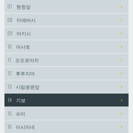
07
현청앞
시립병원앞
시립병원앞
08
미에바시
기보
기보
09
마키시
10
아사토
슈리
슈리
11
오모로마치
이시미네
이시미네
12
후루지마
교즈카
교즈카
13
시립병원앞
14
기보
우라소에마에다
우라소에마에다
15
슈리
데다코우라니시
데다코우라니시
16
이시미네