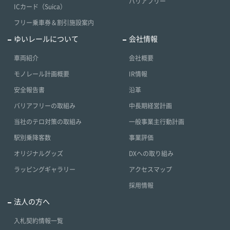
バリアフリー
ICカード（Suica）
フリー乗車券＆割引施設案内
ゆいレールについて
会社情報
車両紹介
会社概要
モノレール計画概要
IR情報
安全報告書
沿革
バリアフリーの取組み
中長期経営計画
当社のテロ対策の取組み
一般事業主行動計画
駅別乗降客数
事業評価
オリジナルグッズ
DXへの取り組み
ラッピングギャラリー
アクセスマップ
採用情報
法人の方へ
入札契約情報一覧