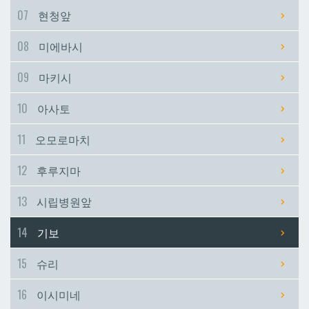
07
현청앞
시립병원앞
시립병원앞
08
미에바시
기보
기보
09
마키시
10
아사토
슈리
슈리
11
오모로마치
이시미네
이시미네
12
후루지마
교즈카
교즈카
13
시립병원앞
14
기보
우라소에마에다
우라소에마에다
15
슈리
데다코우라니시
데다코우라니시
16
이시미네