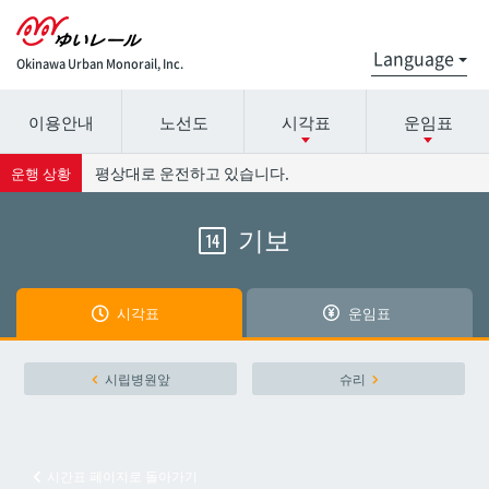
Okinawa Urban Monorail, Inc.
이용안내
노선도
시각표
운임표
시간표 세부 정보의 방송국 이름을 선택하십시오.
요금표에 대한 자세한 내용은 역 이름을 선택하십시오.
평상대로 운전하고 있습니다.
운행 상황
기보
14
나하공항
나하공항
아카미네
아카미네
시각표
운임표
오로쿠
오로쿠
시립병원앞
슈리
오노야마공원
오노야마공원
시간표 페이지로 돌아가기