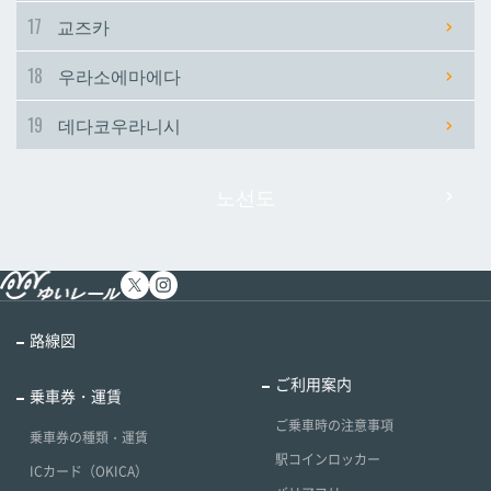
17
교즈카
18
우라소에마에다
19
데다코우라니시
노선도
路線図
ご利用案内
乗車券・運賃
ご乗車時の注意事項
乗車券の種類・運賃
駅コインロッカー
ICカード（OKICA）