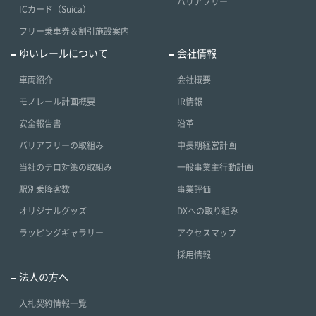
バリアフリー
ICカード（Suica）
フリー乗車券＆割引施設案内
ゆいレールについて
会社情報
車両紹介
会社概要
モノレール計画概要
IR情報
安全報告書
沿革
バリアフリーの取組み
中長期経営計画
当社のテロ対策の取組み
一般事業主行動計画
駅別乗降客数
事業評価
オリジナルグッズ
DXへの取り組み
ラッピングギャラリー
アクセスマップ
採用情報
法人の方へ
入札契約情報一覧