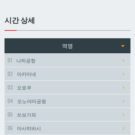
쓰보가와
쓰보가와
시간 상세
아사히바시
아사히바시
현청앞
현청앞
역명
미에바시
미에바시
01
나하공항
02
아카미네
마키시
마키시
03
오로쿠
아사토
아사토
04
오노야마공원
오모로마치
오모로마치
05
쓰보가와
06
아사히바시
후루지마
후루지마