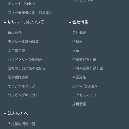
バリアフリー
ICカード（Suica）
フリー乗車券＆割引施設案内
ゆいレールについて
会社情報
車両紹介
会社概要
モノレール計画概要
IR情報
安全報告書
沿革
バリアフリーの取組み
中長期経営計画
当社のテロ対策の取組み
一般事業主行動計画
駅別乗降客数
事業評価
オリジナルグッズ
DXへの取り組み
ラッピングギャラリー
アクセスマップ
採用情報
法人の方へ
入札契約情報一覧