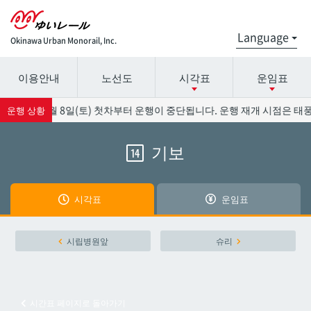
Okinawa Urban Monorail, Inc.
이용안내
노선도
시각표
운임표
시간표 세부 정보의 방송국 이름을 선택하십시오.
요금표에 대한 자세한 내용은 역 이름을 선택하십시오.
영향으로 8월 8일(토) 첫차부터 운행이 중단됩니다. 운행 재개 시점은 태풍
운행 상황
기보
14
나하공항
나하공항
아카미네
아카미네
시각표
운임표
오로쿠
오로쿠
시립병원앞
슈리
오노야마공원
오노야마공원
시간표 페이지로 돌아가기