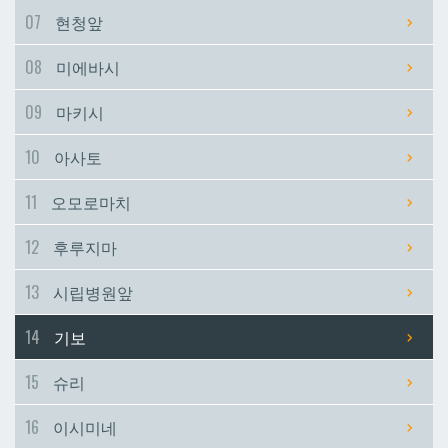
07
현청앞
시립병원앞
시립병원앞
08
미에바시
기보
기보
09
마키시
10
아사토
슈리
슈리
11
오모로마치
이시미네
이시미네
12
후루지마
교즈카
교즈카
13
시립병원앞
14
기보
우라소에마에다
우라소에마에다
15
슈리
데다코우라니시
데다코우라니시
16
이시미네