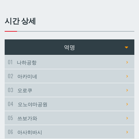
쓰보가와
쓰보가와
시간 상세
아사히바시
아사히바시
현청앞
현청앞
역명
미에바시
미에바시
01
나하공항
02
아카미네
마키시
마키시
03
오로쿠
아사토
아사토
04
오노야마공원
오모로마치
오모로마치
05
쓰보가와
06
아사히바시
후루지마
후루지마