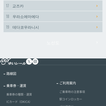
17
교즈카
18
우라소에마에다
19
데다코우라니시
노선도
路線図
ご利用案内
乗車券・運賃
ご乗車時の注意事項
乗車券の種類・運賃
駅コインロッカー
ICカード（OKICA）