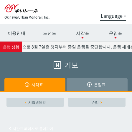
Okinawa Urban Monorail, Inc.
이용안내
노선도
시각표
운임표
시간표 세부 정보의 방송국 이름을 선택하십시오.
요금표에 대한 자세한 내용은 역 이름을 선택하십시오.
13호의 영향으로 8월 7일은 첫차부터 종일 운행을 중단합니다. 운행 재개는
운행 상황
기보
14
나하공항
나하공항
아카미네
아카미네
시각표
운임표
오로쿠
오로쿠
시립병원앞
슈리
오노야마공원
오노야마공원
시간표 페이지로 돌아가기