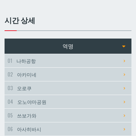
쓰보가와
쓰보가와
시간 상세
아사히바시
아사히바시
현청앞
현청앞
역명
미에바시
미에바시
01
나하공항
02
아카미네
마키시
마키시
03
오로쿠
아사토
아사토
04
오노야마공원
오모로마치
오모로마치
05
쓰보가와
06
아사히바시
후루지마
후루지마