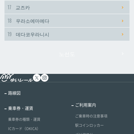
17
교즈카
18
우라소에마에다
19
데다코우라니시
노선도
路線図
ご利用案内
乗車券・運賃
ご乗車時の注意事項
乗車券の種類・運賃
駅コインロッカー
ICカード（OKICA）