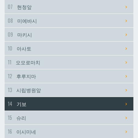
07
현청앞
시립병원앞
시립병원앞
08
미에바시
기보
기보
09
마키시
10
아사토
슈리
슈리
11
오모로마치
이시미네
이시미네
12
후루지마
교즈카
교즈카
13
시립병원앞
14
기보
우라소에마에다
우라소에마에다
15
슈리
데다코우라니시
데다코우라니시
16
이시미네