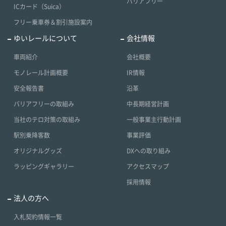
バリアフリー
ICカード（Suica）
フリー乗車券＆割引施設案内
ゆいレールについて
会社情報
車両紹介
会社概要
モノレール計画概要
IR情報
安全報告書
沿革
バリアフリーの取組み
中長期経営計画
当社のテロ対策の取組み
一般事業主行動計画
駅別乗降客数
事業評価
オリジナルグッズ
DXへの取り組み
ラッピングギャラリー
アクセスマップ
採用情報
法人の方へ
入札契約情報一覧